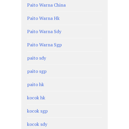
Paito Warna China
Paito Warna Hk
Paito Warna Sdy
Paito Warna Sgp
paito sdy
paito sgp
paito hk
kocok hk
kocok sgp
kocok sdy