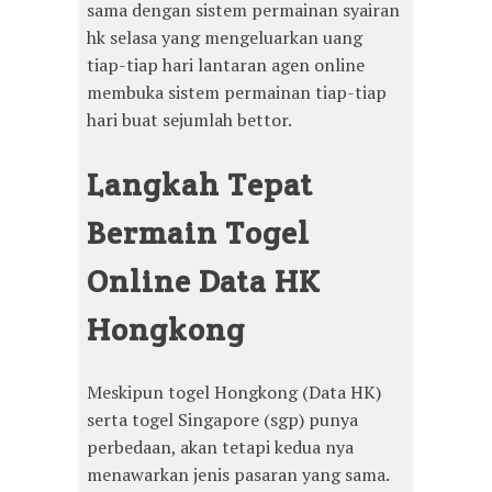
sama dengan sistem permainan syairan
hk selasa yang mengeluarkan uang
tiap-tiap hari lantaran agen online
membuka sistem permainan tiap-tiap
hari buat sejumlah bettor.
Langkah Tepat
Bermain Togel
Online Data HK
Hongkong
Meskipun togel Hongkong (Data HK)
serta togel Singapore (sgp) punya
perbedaan, akan tetapi kedua nya
menawarkan jenis pasaran yang sama.