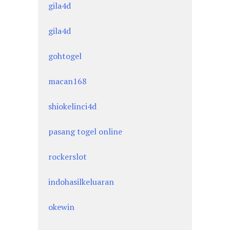
gila4d
gila4d
gohtogel
macan168
shiokelinci4d
pasang togel online
rockerslot
indohasilkeluaran
okewin