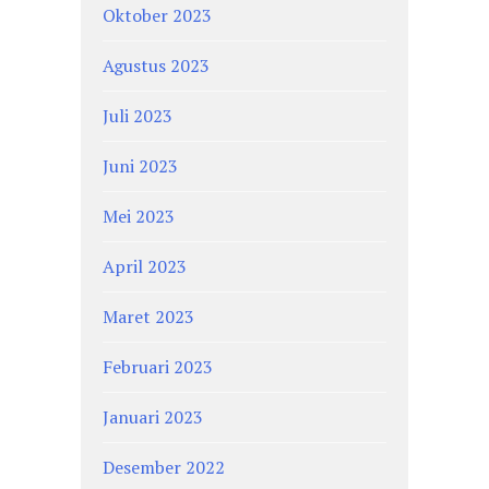
Oktober 2023
Agustus 2023
Juli 2023
Juni 2023
Mei 2023
April 2023
Maret 2023
Februari 2023
Januari 2023
Desember 2022