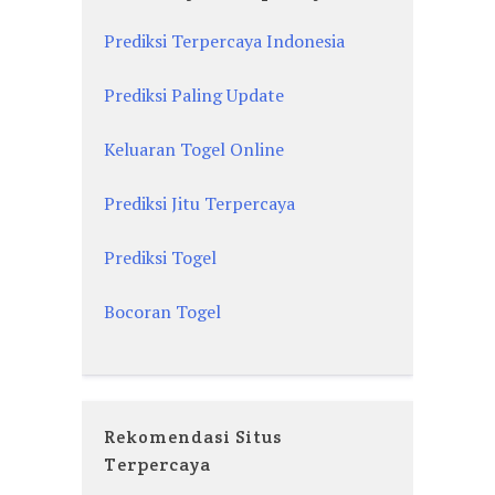
Prediksi Terpercaya Indonesia
Prediksi Paling Update
Keluaran Togel Online
Prediksi Jitu Terpercaya
Prediksi Togel
Bocoran Togel
Rekomendasi Situs
Terpercaya