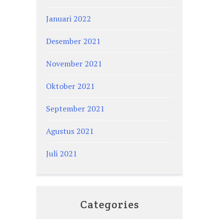
Januari 2022
Desember 2021
November 2021
Oktober 2021
September 2021
Agustus 2021
Juli 2021
Categories