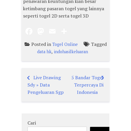
penawaran keuntungan kian besar
ketimbang pasaran togel yang lainnya
seperti togel 2D serta togel 3D
Posted in
Tagged
Togel Online
,
data hk
indohasilkeluaran
Live Drawing
5 Bandar Togel
N
Sdy » Data
Terpercaya Di
a
Pengeluaran Sgp
Indonesia
v
i
Cari