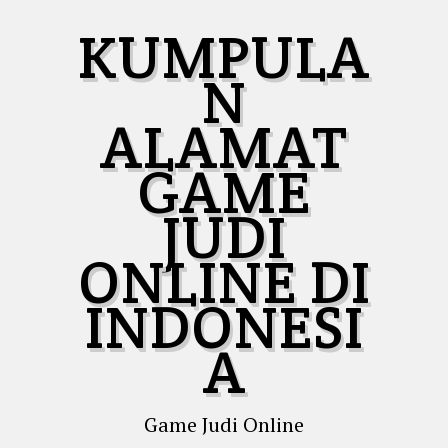
S
KUMPULA
k
i
N
p
t
ALAMAT
o
c
GAME
o
JUDI
n
t
ONLINE DI
e
n
INDONESI
t
A
Game Judi Online