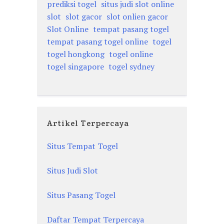
prediksi togel
situs judi slot online
slot
slot gacor
slot onlien gacor
Slot Online
tempat pasang togel
tempat pasang togel online
togel
togel hongkong
togel online
togel singapore
togel sydney
Artikel Terpercaya
Situs Tempat Togel
Situs Judi Slot
Situs Pasang Togel
Daftar Tempat Terpercaya