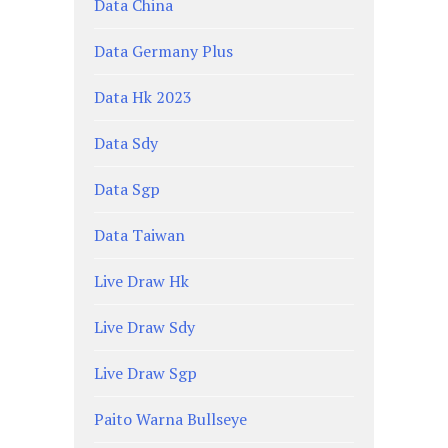
Data China
Data Germany Plus
Data Hk 2023
Data Sdy
Data Sgp
Data Taiwan
Live Draw Hk
Live Draw Sdy
Live Draw Sgp
Paito Warna Bullseye