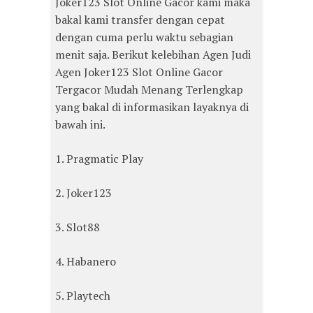
Joker123 Slot Online Gacor kami maka
bakal kami transfer dengan cepat
dengan cuma perlu waktu sebagian
menit saja. Berikut kelebihan Agen Judi
Agen Joker123 Slot Online Gacor
Tergacor Mudah Menang Terlengkap
yang bakal di informasikan layaknya di
bawah ini.
1. Pragmatic Play
2. Joker123
3. Slot88
4. Habanero
5. Playtech