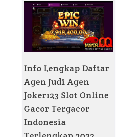
Info Lengkap Daftar
Agen Judi Agen
Joker123 Slot Online
Gacor Tergacor
Indonesia
Terlengkap 2022