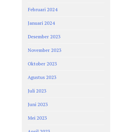
Februari 2024
Januari 2024
Desember 2023
November 2023
Oktober 2023
Agustus 2023
Juli 2023
Juni 2023
Mei 2023
April 2023