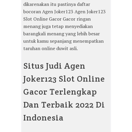
dikarenakan itu pastinya daftar
bocoran Agen Joker123 Agen Joker123
Slot Online Gacor Gacor ringan
menang juga tetap menyediakan
barangkali menang yang lebih besar
untuk kamu sepanjang menempatkan
taruhan online duwit asli.
Situs Judi Agen
Joker123 Slot Online
Gacor Terlengkap
Dan Terbaik 2022 Di
Indonesia