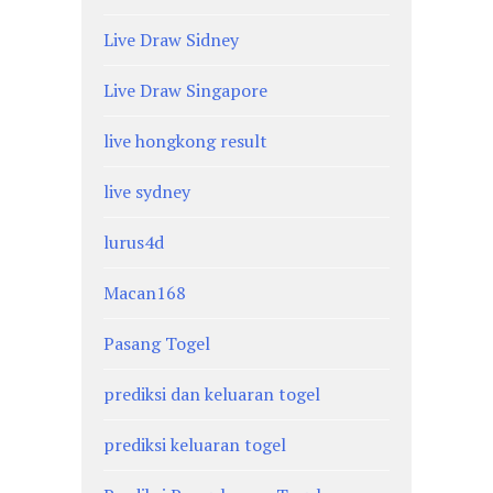
Live Draw Sidney
Live Draw Singapore
live hongkong result
live sydney
lurus4d
Macan168
Pasang Togel
prediksi dan keluaran togel
prediksi keluaran togel