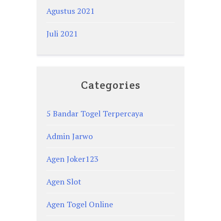
Agustus 2021
Juli 2021
Categories
5 Bandar Togel Terpercaya
Admin Jarwo
Agen Joker123
Agen Slot
Agen Togel Online