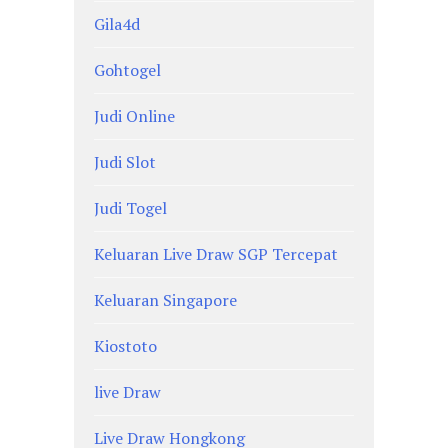
Gila4d
Gohtogel
Judi Online
Judi Slot
Judi Togel
Keluaran Live Draw SGP Tercepat
Keluaran Singapore
Kiostoto
live Draw
Live Draw Hongkong