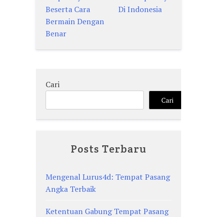
Beserta Cara
Di Indonesia
v
Bermain Dengan
Benar
i
g
a
Cari
Cari
s
i
p
Posts Terbaru
o
Mengenal Lurus4d: Tempat Pasang
s
Angka Terbaik
Ketentuan Gabung Tempat Pasang