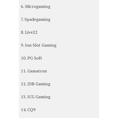
6. Microgaming
7. Spadegaming
8. Live22
9. Ion Slot Gaming
10. PG Soft
11. Gamatron
12. JDB Gaming
13. ICG Gaming
14. CQ9