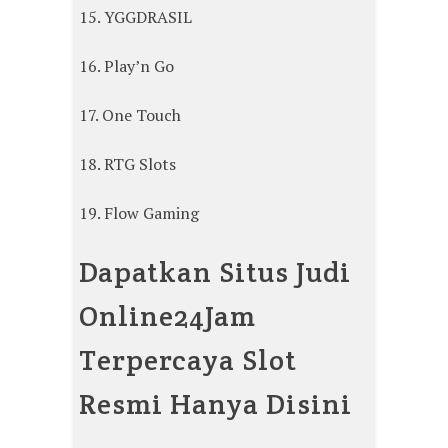
15. YGGDRASIL
16. Play’n Go
17. One Touch
18. RTG Slots
19. Flow Gaming
Dapatkan Situs Judi
Online24Jam
Terpercaya Slot
Resmi Hanya Disini