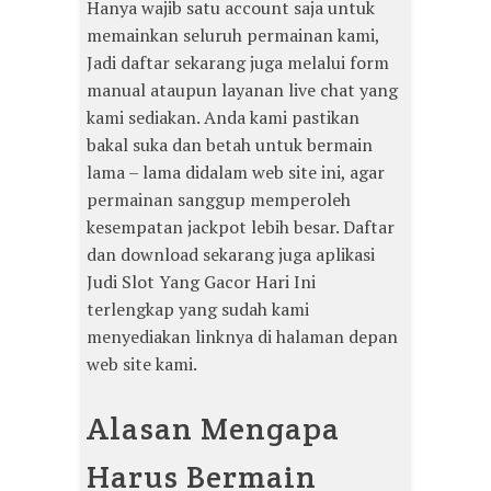
Hanya wajib satu account saja untuk
memainkan seluruh permainan kami,
Jadi daftar sekarang juga melalui form
manual ataupun layanan live chat yang
kami sediakan. Anda kami pastikan
bakal suka dan betah untuk bermain
lama – lama didalam web site ini, agar
permainan sanggup memperoleh
kesempatan jackpot lebih besar. Daftar
dan download sekarang juga aplikasi
Judi Slot Yang Gacor Hari Ini
terlengkap yang sudah kami
menyediakan linknya di halaman depan
web site kami.
Alasan Mengapa
Harus Bermain