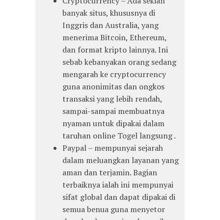
Cryptocurrency – Ada sekian
banyak situs, khususnya di
Inggris dan Australia, yang
menerima Bitcoin, Ethereum,
dan format kripto lainnya. Ini
sebab kebanyakan orang sedang
mengarah ke cryptocurrency
guna anonimitas dan ongkos
transaksi yang lebih rendah,
sampai-sampai membuatnya
nyaman untuk dipakai dalam
taruhan online Togel langsung .
Paypal – mempunyai sejarah
dalam meluangkan layanan yang
aman dan terjamin. Bagian
terbaiknya ialah ini mempunyai
sifat global dan dapat dipakai di
semua benua guna menyetor