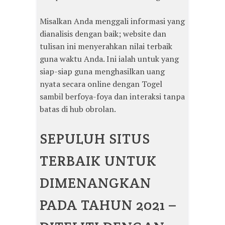
Misalkan Anda menggali informasi yang
dianalisis dengan baik; website dan
tulisan ini menyerahkan nilai terbaik
guna waktu Anda. Ini ialah untuk yang
siap-siap guna menghasilkan uang
nyata secara online dengan Togel
sambil berfoya-foya dan interaksi tanpa
batas di hub obrolan.
SEPULUH SITUS
TERBAIK UNTUK
DIMENANGKAN
PADA TAHUN 2021 –