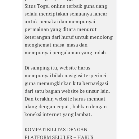
Situs Togel online terbaik guna uang
selalu menciptakan semuanya lancar
untuk pemakai dan mempunyai
permainan yang ditata menurut
keterangan dari huruf untuk menolong
menghemat masa-masa dan
mempunyai pengalaman yang indah.
Di samping itu, website harus
mempunyai bilah navigasi terperinci
guna memungkinkan kita bernavigasi
dari satu bagian website ke unsur lain.
Dan terakhir, website harus memuat
ulang dengan cepat , bahkan dengan
koneksi internet yang lambat.
KOMPATIBILITAS DENGAN
PLATFORM SELULER – HARUS