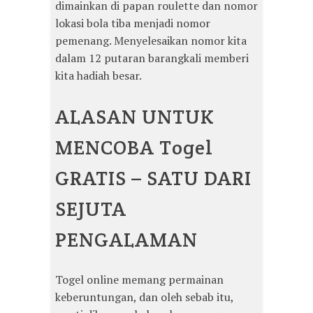
dimainkan di papan roulette dan nomor
lokasi bola tiba menjadi nomor
pemenang. Menyelesaikan nomor kita
dalam 12 putaran barangkali memberi
kita hadiah besar.
ALASAN UNTUK
MENCOBA Togel
GRATIS – SATU DARI
SEJUTA
PENGALAMAN
Togel online memang permainan
keberuntungan, dan oleh sebab itu,