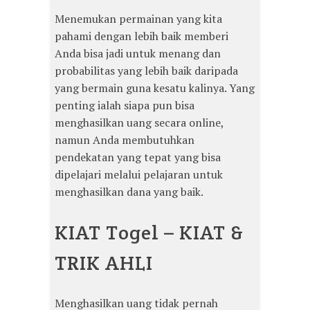
Menemukan permainan yang kita
pahami dengan lebih baik memberi
Anda bisa jadi untuk menang dan
probabilitas yang lebih baik daripada
yang bermain guna kesatu kalinya. Yang
penting ialah siapa pun bisa
menghasilkan uang secara online,
namun Anda membutuhkan
pendekatan yang tepat yang bisa
dipelajari melalui pelajaran untuk
menghasilkan dana yang baik.
KIAT Togel – KIAT &
TRIK AHLI
Menghasilkan uang tidak pernah