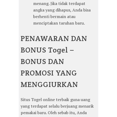
menang. Jika tidak terdapat
angka yang dihapus, Anda bisa
berhenti bermain atau
menciptakan taruhan baru.
PENAWARAN DAN
BONUS Togel –
BONUS DAN
PROMOSI YANG
MENGGIURKAN
Situs Togel online terbaik guna uang
yang terdapat selalu berjuang menarik
pemakai baru. Oleh sebab itu, Anda