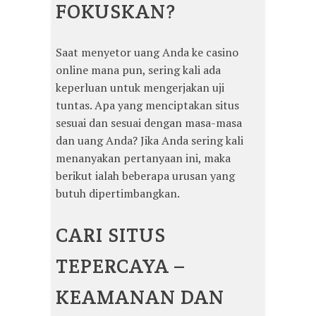
FOKUSKAN?
Saat menyetor uang Anda ke casino
online mana pun, sering kali ada
keperluan untuk mengerjakan uji
tuntas. Apa yang menciptakan situs
sesuai dan sesuai dengan masa-masa
dan uang Anda? Jika Anda sering kali
menanyakan pertanyaan ini, maka
berikut ialah beberapa urusan yang
butuh dipertimbangkan.
CARI SITUS
TEPERCAYA –
KEAMANAN DAN