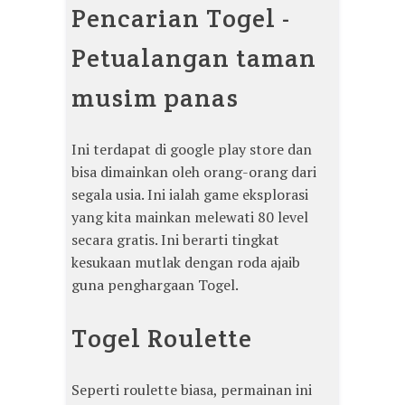
Pencarian Togel -
Petualangan taman
musim panas
Ini terdapat di google play store dan
bisa dimainkan oleh orang-orang dari
segala usia. Ini ialah game eksplorasi
yang kita mainkan melewati 80 level
secara gratis. Ini berarti tingkat
kesukaan mutlak dengan roda ajaib
guna penghargaan Togel.
Togel Roulette
Seperti roulette biasa, permainan ini