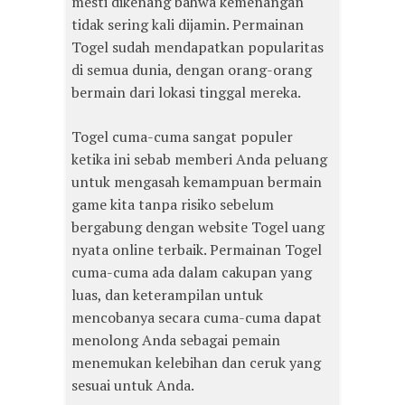
mesti dikenang bahwa kemenangan
tidak sering kali dijamin. Permainan
Togel sudah mendapatkan popularitas
di semua dunia, dengan orang-orang
bermain dari lokasi tinggal mereka.
Togel cuma-cuma sangat populer
ketika ini sebab memberi Anda peluang
untuk mengasah kemampuan bermain
game kita tanpa risiko sebelum
bergabung dengan website Togel uang
nyata online terbaik. Permainan Togel
cuma-cuma ada dalam cakupan yang
luas, dan keterampilan untuk
mencobanya secara cuma-cuma dapat
menolong Anda sebagai pemain
menemukan kelebihan dan ceruk yang
sesuai untuk Anda.