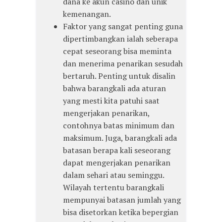
dana ke akun casino dan unik
kemenangan.
Faktor yang sangat penting guna
dipertimbangkan ialah seberapa
cepat seseorang bisa meminta
dan menerima penarikan sesudah
bertaruh. Penting untuk disalin
bahwa barangkali ada aturan
yang mesti kita patuhi saat
mengerjakan penarikan,
contohnya batas minimum dan
maksimum. Juga, barangkali ada
batasan berapa kali seseorang
dapat mengerjakan penarikan
dalam sehari atau seminggu.
Wilayah tertentu barangkali
mempunyai batasan jumlah yang
bisa disetorkan ketika bepergian