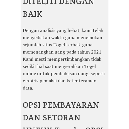
DITELITI DENGAN
BAIK
Dengan analisis yang hebat, kami telah
menyediakan waktu guna menemukan
sejumlah situs Togel terbaik guna
memenangkan uang pada tahun 2021.
Kami mesti mempertimbangkan tidak
sedikit hal saat menyerahkan Togel
online untuk pembahasan uang, seperti
empiris pemakai dan ketenteraman
data.
OPSI PEMBAYARAN
DAN SETORAN