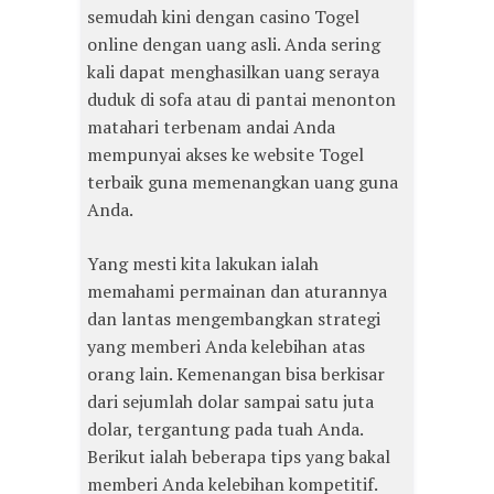
semudah kini dengan casino Togel
online dengan uang asli. Anda sering
kali dapat menghasilkan uang seraya
duduk di sofa atau di pantai menonton
matahari terbenam andai Anda
mempunyai akses ke website Togel
terbaik guna memenangkan uang guna
Anda.
Yang mesti kita lakukan ialah
memahami permainan dan aturannya
dan lantas mengembangkan strategi
yang memberi Anda kelebihan atas
orang lain. Kemenangan bisa berkisar
dari sejumlah dolar sampai satu juta
dolar, tergantung pada tuah Anda.
Berikut ialah beberapa tips yang bakal
memberi Anda kelebihan kompetitif.