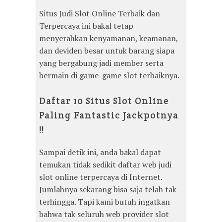
Situs Judi Slot Online Terbaik dan
Terpercaya ini bakal tetap
menyerahkan kenyamanan, keamanan,
dan deviden besar untuk barang siapa
yang bergabung jadi member serta
bermain di game-game slot terbaiknya.
Daftar 10 Situs Slot Online
Paling Fantastic Jackpotnya
!!
Sampai detik ini, anda bakal dapat
temukan tidak sedikit daftar web judi
slot online terpercaya di Internet.
Jumlahnya sekarang bisa saja telah tak
terhingga. Tapi kami butuh ingatkan
bahwa tak seluruh web provider slot