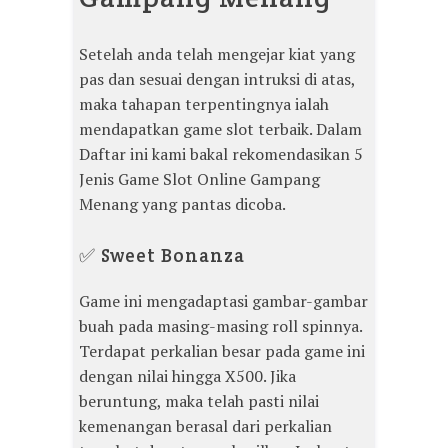
Setelah anda telah mengejar kiat yang
pas dan sesuai dengan intruksi di atas,
maka tahapan terpentingnya ialah
mendapatkan game slot terbaik. Dalam
Daftar ini kami bakal rekomendasikan 5
Jenis Game Slot Online Gampang
Menang yang pantas dicoba.
✅ Sweet Bonanza
Game ini mengadaptasi gambar-gambar
buah pada masing-masing roll spinnya.
Terdapat perkalian besar pada game ini
dengan nilai hingga X500. Jika
beruntung, maka telah pasti nilai
kemenangan berasal dari perkalian