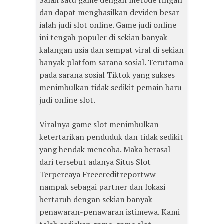
dan dapat menghasilkan deviden besar
ialah judi slot online. Game judi online
ini tengah populer di sekian banyak
kalangan usia dan sempat viral di sekian
banyak platfom sarana sosial. Terutama
pada sarana sosial Tiktok yang sukses
menimbulkan tidak sedikit pemain baru
judi online slot.
Viralnya game slot menimbulkan
ketertarikan penduduk dan tidak sedikit
yang hendak mencoba. Maka berasal
dari tersebut adanya Situs Slot
Terpercaya Freecreditreportww
nampak sebagai partner dan lokasi
bertaruh dengan sekian banyak
penawaran-penawaran istimewa. Kami