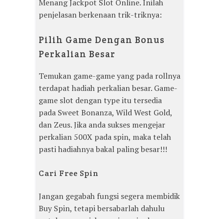
Menang Jackpot Slot Online. Inilah
penjelasan berkenaan trik-triknya:
Pilih Game Dengan Bonus
Perkalian Besar
Temukan game-game yang pada rollnya
terdapat hadiah perkalian besar. Game-
game slot dengan type itu tersedia
pada Sweet Bonanza, Wild West Gold,
dan Zeus. Jika anda sukses mengejar
perkalian 500X pada spin, maka telah
pasti hadiahnya bakal paling besar!!!
Cari Free Spin
Jangan gegabah fungsi segera membidik
Buy Spin, tetapi bersabarlah dahulu