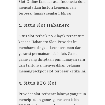
Slot Online familiar asal Indonesia dulu
mencatatkan histori kemenangan
terbesar hingga senilai 1 Milyar.
2. Situs Slot Habanero
Situs slot terbaik no 2 layak tercantum
kepada Habanero Slot. Provider ini
membawa tingkat ketenteraman dan
garansi permainan lebih fair. Game-
game yang diciptkan pun lumayan seru
dan tentunya menyerahkan peluang
menang jackpot slot terbesar ketika ini.
3. Situs RTG Slot
Provider slot terbesar lainnya yang pun
menciptakan game-game seru ialah