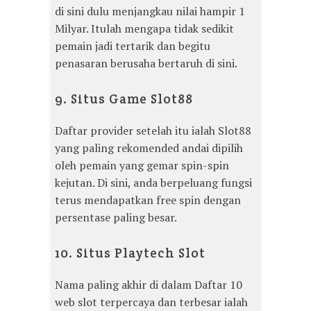
di sini dulu menjangkau nilai hampir 1
Milyar. Itulah mengapa tidak sedikit
pemain jadi tertarik dan begitu
penasaran berusaha bertaruh di sini.
9. Situs Game Slot88
Daftar provider setelah itu ialah Slot88
yang paling rekomended andai dipilih
oleh pemain yang gemar spin-spin
kejutan. Di sini, anda berpeluang fungsi
terus mendapatkan free spin dengan
persentase paling besar.
10. Situs Playtech Slot
Nama paling akhir di dalam Daftar 10
web slot terpercaya dan terbesar ialah