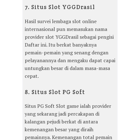
7. Situs Slot YGGDrasil
Hasil survei lembaga slot online
internasional pun memasukan nama
provider slot YGGDrasil sebagai pengisi
Daftar ini. Itu berkat banyaknya
pemain-pemain yang senang dengan
pelayanannya dan mengaku dapat capai
untungkan besar di dalam masa-masa
cepat.
8. Situs Slot PG Soft
Situs PG Soft Slot game ialah provider
yang sekarang jadi percakapan di
kalangan pejudi berkat di antara
kemenangan besar yang diraih
pemainnya. Kemenangan total pemain