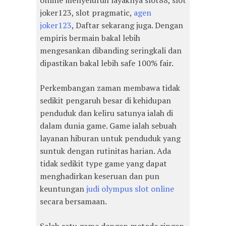
joker123, slot pragmatic,
agen
joker123
, Daftar sekarang juga. Dengan
empiris bermain bakal lebih
mengesankan dibanding seringkali dan
dipastikan bakal lebih safe 100% fair.
Perkembangan zaman membawa tidak
sedikit pengaruh besar di kehidupan
penduduk dan keliru satunya ialah di
dalam dunia game. Game ialah sebuah
layanan hiburan untuk penduduk yang
suntuk dengan rutinitas harian. Ada
tidak sedikit type game yang dapat
menghadirkan keseruan dan pun
keuntungan
judi olympus slot online
secara bersamaan.
Salah satu game dengan metode ringan