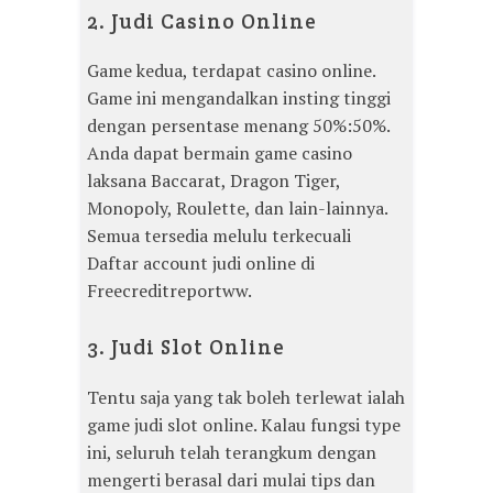
2. Judi Casino Online
Game kedua, terdapat casino online.
Game ini mengandalkan insting tinggi
dengan persentase menang 50%:50%.
Anda dapat bermain game casino
laksana Baccarat, Dragon Tiger,
Monopoly, Roulette, dan lain-lainnya.
Semua tersedia melulu terkecuali
Daftar account judi online di
Freecreditreportww.
3. Judi Slot Online
Tentu saja yang tak boleh terlewat ialah
game judi slot online. Kalau fungsi type
ini, seluruh telah terangkum dengan
mengerti berasal dari mulai tips dan