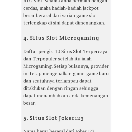
RTG Slot. Selama anda bermain dengan
cerdas, maka hadiah-hadiah jackpot
besar berasal dari varian game slot
terlengkap di sini dapat dimenangkan.
4. Situs Slot Microgaming
Daftar pengisi 10 Situs Slot Terpercaya
dan Terpopuler setelah itu ialah
Microgaming. Setiap bulannya, provider
ini tetap mengenalkan game-game baru
dan seutuhnya terlampau dapat
ditaklukan dengan ringan sehingga
dapat menambahkan anda kemenangan
besar.
5. Situs Slot Joker123
Nama besar berasal dari Joker123