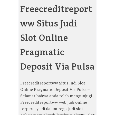
Freecreditreport
ww Situs Judi
Slot Online
Pragmatic
Deposit Via Pulsa
Freecreditreportww Situs Judi Slot
Online Pragmatic Deposit Via Pulsa –
Selamat bahwa anda telah mengunjugi
Freecreditreportww web judi online
terpercaya di dalam regis judi slot
online menyeluruh layaknya slot88, slot