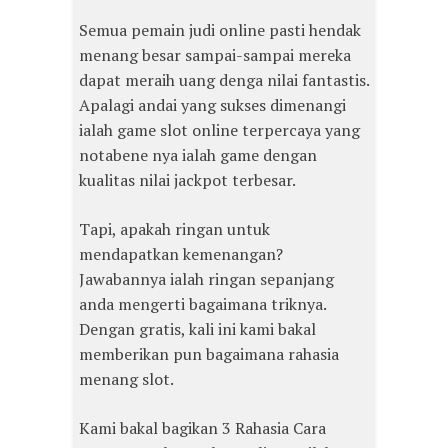
Semua pemain judi online pasti hendak
menang besar sampai-sampai mereka
dapat meraih uang denga nilai fantastis.
Apalagi andai yang sukses dimenangi
ialah game slot online terpercaya yang
notabene nya ialah game dengan
kualitas nilai jackpot terbesar.
Tapi, apakah ringan untuk
mendapatkan kemenangan?
Jawabannya ialah ringan sepanjang
anda mengerti bagaimana triknya.
Dengan gratis, kali ini kami bakal
memberikan pun bagaimana rahasia
menang slot.
Kami bakal bagikan 3 Rahasia Cara