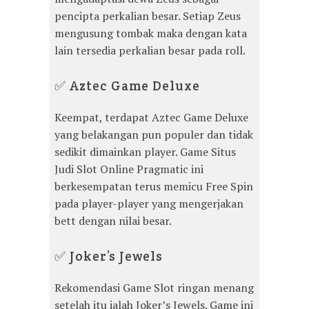
pencipta perkalian besar. Setiap Zeus
mengusung tombak maka dengan kata
lain tersedia perkalian besar pada roll.
✅ Aztec Game Deluxe
Keempat, terdapat Aztec Game Deluxe
yang belakangan pun populer dan tidak
sedikit dimainkan player. Game Situs
Judi Slot Online Pragmatic ini
berkesempatan terus memicu Free Spin
pada player-player yang mengerjakan
bett dengan nilai besar.
✅ Joker’s Jewels
Rekomendasi Game Slot ringan menang
setelah itu ialah Joker’s Jewels. Game ini