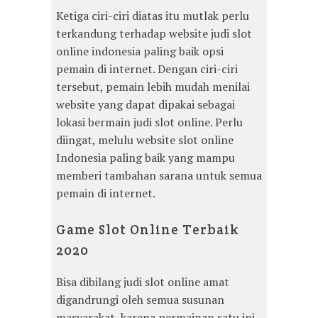
Ketiga ciri-ciri diatas itu mutlak perlu
terkandung terhadap website judi slot
online indonesia paling baik opsi
pemain di internet. Dengan ciri-ciri
tersebut, pemain lebih mudah menilai
website yang dapat dipakai sebagai
lokasi bermain judi slot online. Perlu
diingat, melulu website slot online
Indonesia paling baik yang mampu
memberi tambahan sarana untuk semua
pemain di internet.
Game Slot Online Terbaik
2020
Bisa dibilang judi slot online amat
digandrungi oleh semua susunan
masyarakat, karena permainan satu ini