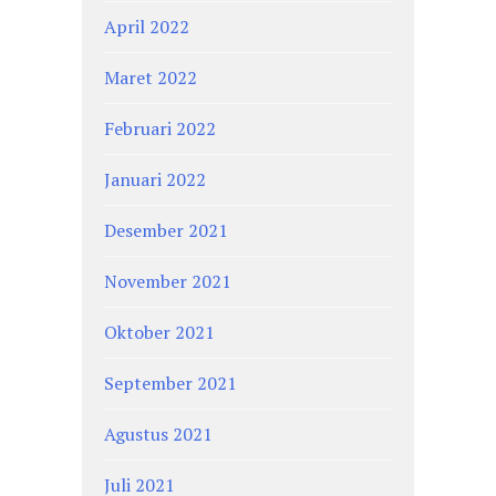
April 2022
Maret 2022
Februari 2022
Januari 2022
Desember 2021
November 2021
Oktober 2021
September 2021
Agustus 2021
Juli 2021