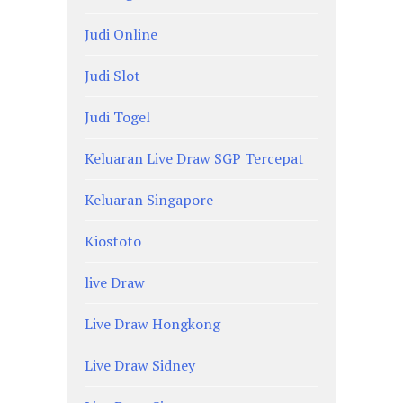
Judi Online
Judi Slot
Judi Togel
Keluaran Live Draw SGP Tercepat
Keluaran Singapore
Kiostoto
live Draw
Live Draw Hongkong
Live Draw Sidney