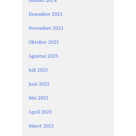
Desember 2023
November 2023
Oktober 2023
Agustus 2023
Juli 2023
Juni 2023
Mei 2023
April 2023
Maret 2023