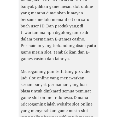
banyak pilihan game mesin slot online
yang mampu dimainkan lumayan
bersama melulu memanfaatkan satu
buah user ID. Dan produk yang di
tawarkan mampu digolongkan ke di
dalam permainan E-games casino.
Permainan yang terkandung disini yaitu
game mesin slot, tembak ikan dan E-
games casino dan lainnya.
Microgaming pun terhitung provider
judi slot online yang menawarkan
sekian banyak permainan yang luar
biasa untuk dinikmati semua peminat
game slot online Indonesia. Dimana
Microgaming ialah website slot online
yang menyerahkan game mesin slot