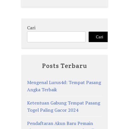
v
i
g
Cari
Cari
a
s
Posts Terbaru
i
p
Mengenal Lurus4d: Tempat Pasang
Angka Terbaik
o
Ketentuan Gabung Tempat Pasang
s
Togel Paling Gacor 2024
Pendaftaran Akun Baru Pemain