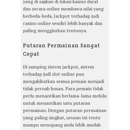
yang di sajikan di lokasi kasino darat
dan secara online membawa nilai yang
berbeda-beda. Jackpot terhadap judi
casino online sendiri lebih banyak dan
paling menggiurkan tentunya.
Putaran Permainan Sangat
Cepat
Di samping sistem jackpot, sistem
terhadap judi slot online pun
mengakibatkan semua pemain menjadi
tidak pernah bosan. Para pemain tidak
perlu menantikan berlama-lama melulu
untuk menantikan satu putaran
permainan. Dengan putaran permainan
yang paling singkat, urusan ini tentu
mampu menopang anda lebih mudah