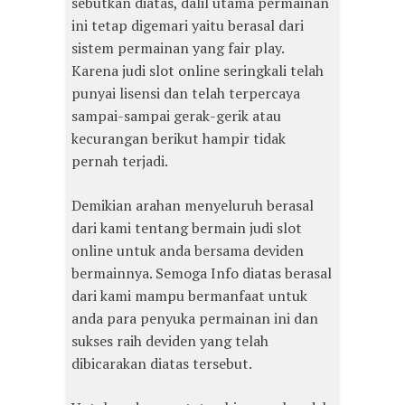
sebutkan diatas, dalil utama permainan
ini tetap digemari yaitu berasal dari
sistem permainan yang fair play.
Karena judi slot online seringkali telah
punyai lisensi dan telah terpercaya
sampai-sampai gerak-gerik atau
kecurangan berikut hampir tidak
pernah terjadi.
Demikian arahan menyeluruh berasal
dari kami tentang bermain judi slot
online untuk anda bersama deviden
bermainnya. Semoga Info diatas berasal
dari kami mampu bermanfaat untuk
anda para penyuka permainan ini dan
sukses raih deviden yang telah
dibicarakan diatas tersebut.