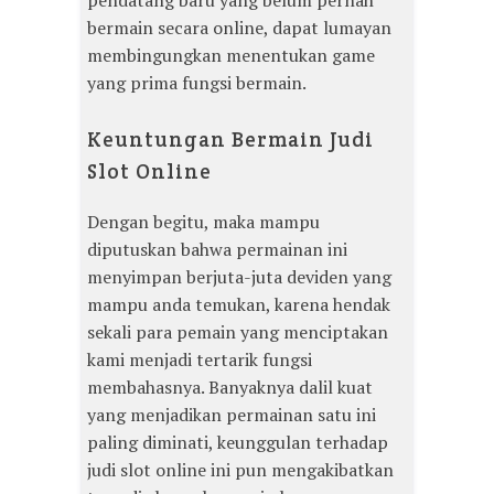
pendatang baru yang belum pernah
bermain secara online, dapat lumayan
membingungkan menentukan game
yang prima fungsi bermain.
Keuntungan Bermain Judi
Slot Online
Dengan begitu, maka mampu
diputuskan bahwa permainan ini
menyimpan berjuta-juta deviden yang
mampu anda temukan, karena hendak
sekali para pemain yang menciptakan
kami menjadi tertarik fungsi
membahasnya. Banyaknya dalil kuat
yang menjadikan permainan satu ini
paling diminati, keunggulan terhadap
judi slot online ini pun mengakibatkan