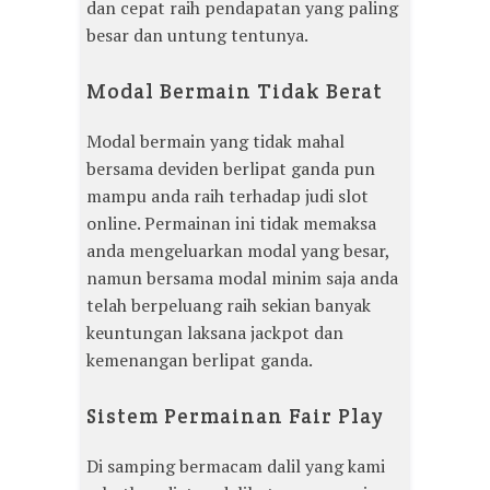
dan cepat raih pendapatan yang paling
besar dan untung tentunya.
Modal Bermain Tidak Berat
Modal bermain yang tidak mahal
bersama deviden berlipat ganda pun
mampu anda raih terhadap judi slot
online. Permainan ini tidak memaksa
anda mengeluarkan modal yang besar,
namun bersama modal minim saja anda
telah berpeluang raih sekian banyak
keuntungan laksana jackpot dan
kemenangan berlipat ganda.
Sistem Permainan Fair Play
Di samping bermacam dalil yang kami