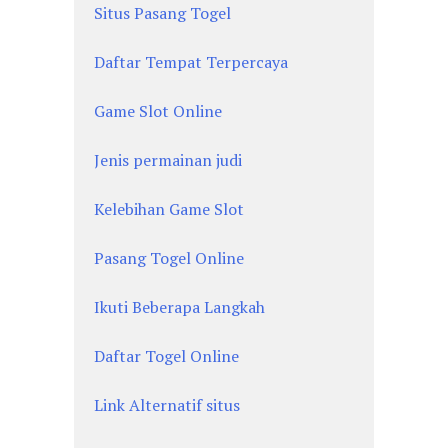
Situs Pasang Togel
Daftar Tempat Terpercaya
Game Slot Online
Jenis permainan judi
Kelebihan Game Slot
Pasang Togel Online
Ikuti Beberapa Langkah
Daftar Togel Online
Link Alternatif situs