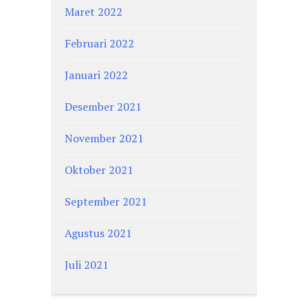
Maret 2022
Februari 2022
Januari 2022
Desember 2021
November 2021
Oktober 2021
September 2021
Agustus 2021
Juli 2021