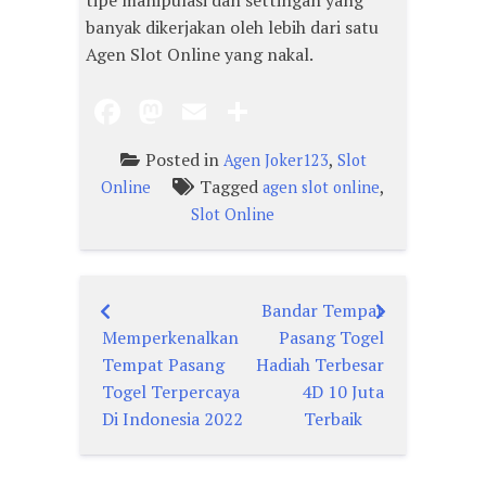
banyak dikerjakan oleh lebih dari satu
Agen Slot Online yang nakal.
Posted in
,
Agen Joker123
Slot
Tagged
,
Online
agen slot online
Slot Online
Bandar Tempat
N
Memperkenalkan
Pasang Togel
a
Tempat Pasang
Hadiah Terbesar
Togel Terpercaya
4D 10 Juta
v
Di Indonesia 2022
Terbaik
i