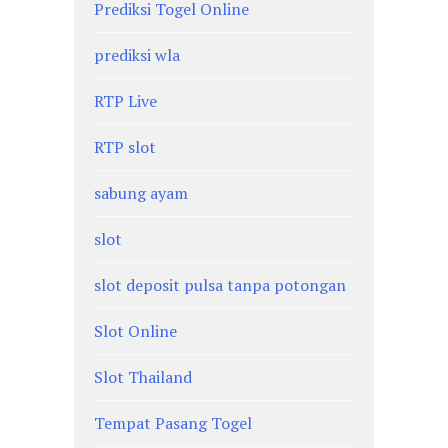
Prediksi Togel Online
prediksi wla
RTP Live
RTP slot
sabung ayam
slot
slot deposit pulsa tanpa potongan
Slot Online
Slot Thailand
Tempat Pasang Togel