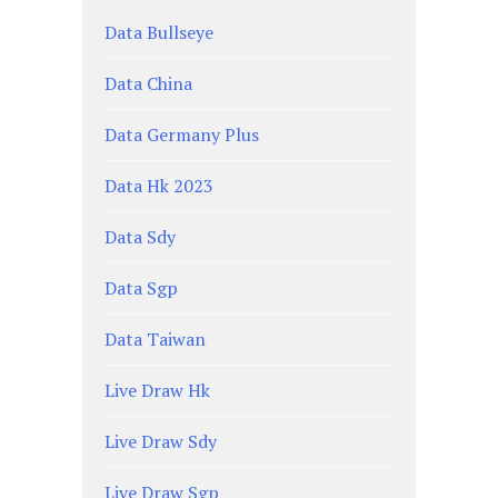
Data Bullseye
Data China
Data Germany Plus
Data Hk 2023
Data Sdy
Data Sgp
Data Taiwan
Live Draw Hk
Live Draw Sdy
Live Draw Sgp