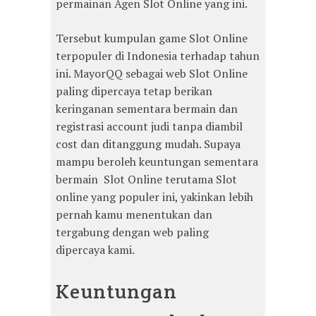
permainan Agen Slot Online yang ini.
Tersebut kumpulan game Slot Online
terpopuler di Indonesia terhadap tahun
ini. MayorQQ sebagai web Slot Online
paling dipercaya tetap berikan
keringanan sementara bermain dan
registrasi account judi tanpa diambil
cost dan ditanggung mudah. Supaya
mampu beroleh keuntungan sementara
bermain Slot Online terutama Slot
online yang populer ini, yakinkan lebih
pernah kamu menentukan dan
tergabung dengan web paling
dipercaya kami.
Keuntungan