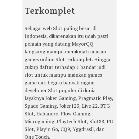
Terkomplet
Sebagai web Slot paling besar di
Indonesia, dikarenakan itu udah pasti
pemain yang datang MayorQQ
langsung mampu menikmati macam
games online Slot terkomplet. Hingga
cukup daftar terhadap 1 bandar judi
slot untuk mampu mainkan games
game dari begitu banyak ragam
developer Slot populer di dunia
layaknya Joker Gaming, Pragmatic Play,
Spade Gaming, Joker123, Live 22, RTG
Slot, Habanero, Flow Gaming,
Microgaming, Playtech Slot, Slot88, PG
Slot, Play’n Go, CQ9, Yggdrasil, dan
One Touch.