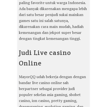
paling favorite untuk warga Indonesia.
Ada banyak dikarenakan mengapa lebih
dari satu besar penjudi sukai mainkan
games satu ini salah satunya,
dikarenakan cara main mudah, hadiah
kemenangan dan jekpot super besar
dengan tingkat kemenangan tinggi.
Judi Live casino
Online
MayorQQ udah bekerja dengan dengan
bandar live casino online sah
berpartner sebagai provider judi
populer sekelas asia gaming, sbobet
casino, ion casino, pretty gaming,
dreamgaming, evolution gaming, dan