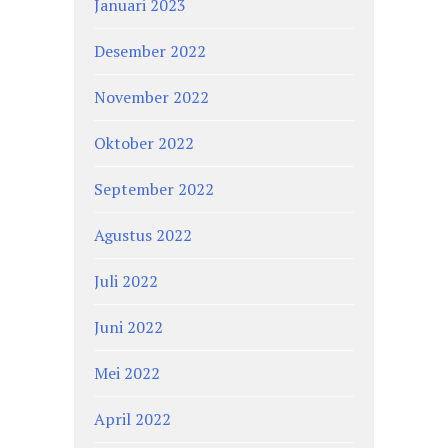
Januari 2023
Desember 2022
November 2022
Oktober 2022
September 2022
Agustus 2022
Juli 2022
Juni 2022
Mei 2022
April 2022