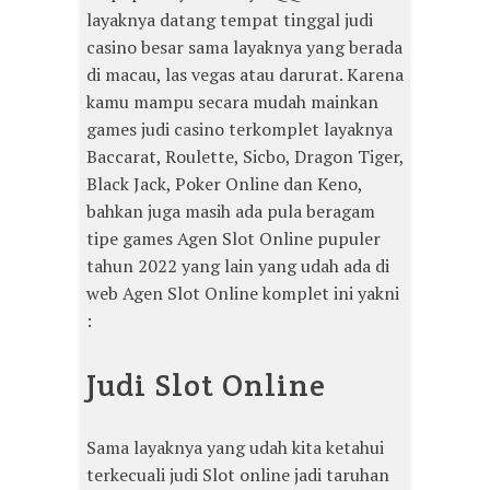
layaknya datang tempat tinggal judi
casino besar sama layaknya yang berada
di macau, las vegas atau darurat. Karena
kamu mampu secara mudah mainkan
games judi casino terkomplet layaknya
Baccarat, Roulette, Sicbo, Dragon Tiger,
Black Jack, Poker Online dan Keno,
bahkan juga masih ada pula beragam
tipe games Agen Slot Online pupuler
tahun 2022 yang lain yang udah ada di
web Agen Slot Online komplet ini yakni
:
Judi Slot Online
Sama layaknya yang udah kita ketahui
terkecuali judi Slot online jadi taruhan