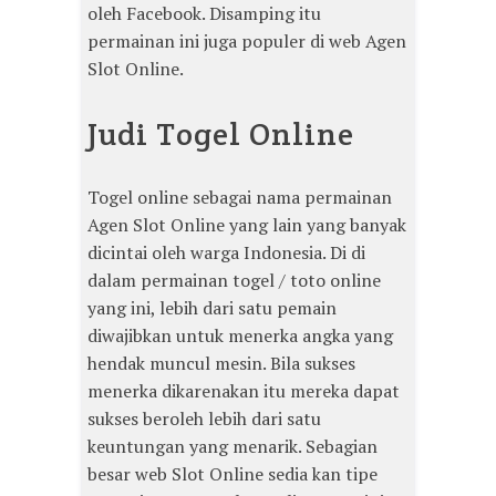
oleh Facebook. Disamping itu
permainan ini juga populer di web Agen
Slot Online.
Judi Togel Online
Togel online sebagai nama permainan
Agen Slot Online yang lain yang banyak
dicintai oleh warga Indonesia. Di di
dalam permainan togel / toto online
yang ini, lebih dari satu pemain
diwajibkan untuk menerka angka yang
hendak muncul mesin. Bila sukses
menerka dikarenakan itu mereka dapat
sukses beroleh lebih dari satu
keuntungan yang menarik. Sebagian
besar web Slot Online sedia kan tipe