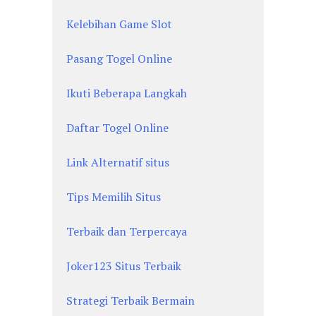
Kelebihan Game Slot
Pasang Togel Online
Ikuti Beberapa Langkah
Daftar Togel Online
Link Alternatif situs
Tips Memilih Situs
Terbaik dan Terpercaya
Joker123 Situs Terbaik
Strategi Terbaik Bermain