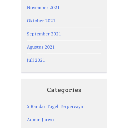
November 2021
Oktober 2021
September 2021
Agustus 2021
Juli 2021
Categories
5 Bandar Togel Terpercaya
Admin Jarwo