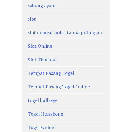
sabung ayam
slot
slot deposit pulsa tanpa potongan
Slot Online
Slot Thailand
Tempat Pasang Togel
Tempat Pasang Togel Online
togel bullseye
Togel Hongkong
Togel Online