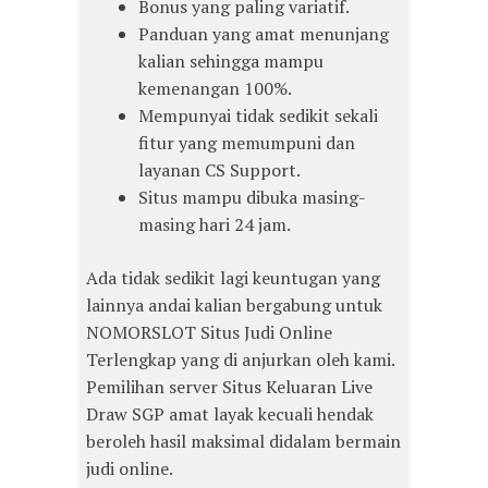
Bonus yang paling variatif.
Panduan yang amat menunjang
kalian sehingga mampu
kemenangan 100%.
Mempunyai tidak sedikit sekali
fitur yang memumpuni dan
layanan CS Support.
Situs mampu dibuka masing-
masing hari 24 jam.
Ada tidak sedikit lagi keuntugan yang
lainnya andai kalian bergabung untuk
NOMORSLOT Situs Judi Online
Terlengkap yang di anjurkan oleh kami.
Pemilihan server Situs Keluaran Live
Draw SGP amat layak kecuali hendak
beroleh hasil maksimal didalam bermain
judi online.