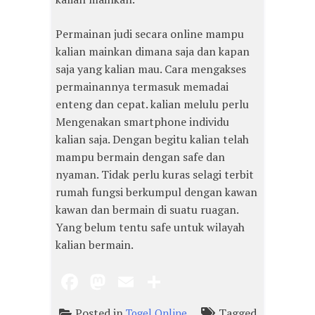
Permainan judi secara online mampu
kalian mainkan dimana saja dan kapan
saja yang kalian mau. Cara mengakses
permainannya termasuk memadai
enteng dan cepat. kalian melulu perlu
Mengenakan smartphone individu
kalian saja. Dengan begitu kalian telah
mampu bermain dengan safe dan
nyaman. Tidak perlu kuras selagi terbit
rumah fungsi berkumpul dengan kawan
kawan dan bermain di suatu ruagan.
Yang belum tentu safe untuk wilayah
kalian bermain.
Posted in
Tagged
Togel Online