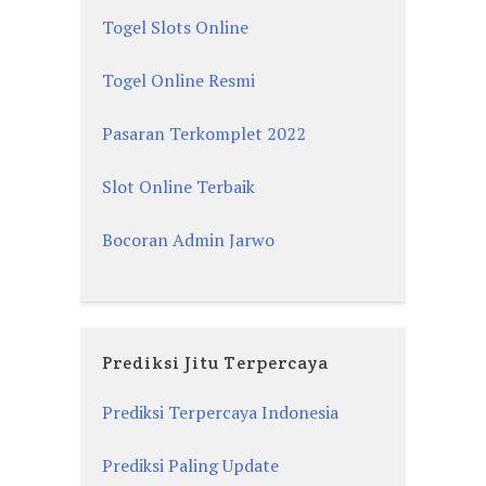
Togel Slots Online
Togel Online Resmi
Pasaran Terkomplet 2022
Slot Online Terbaik
Bocoran Admin Jarwo
Prediksi Jitu Terpercaya
Prediksi Terpercaya Indonesia
Prediksi Paling Update