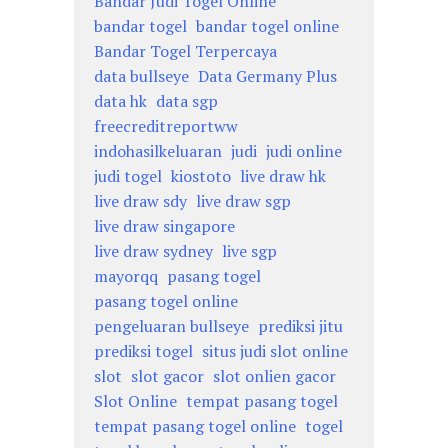
Bandar Judi Togel Online
bandar togel
bandar togel online
Bandar Togel Terpercaya
data bullseye
Data Germany Plus
data hk
data sgp
freecreditreportww
indohasilkeluaran
judi
judi online
judi togel
kiostoto
live draw hk
live draw sdy
live draw sgp
live draw singapore
live draw sydney
live sgp
mayorqq
pasang togel
pasang togel online
pengeluaran bullseye
prediksi jitu
prediksi togel
situs judi slot online
slot
slot gacor
slot onlien gacor
Slot Online
tempat pasang togel
tempat pasang togel online
togel