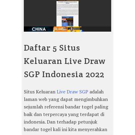
Daftar 5 Situs
Keluaran Live Draw
SGP Indonesia 2022
Situs Keluaran
Live Draw SGP
adalah
laman web yang dapat mengimbuhkan
sejumlah referensi bandar togel paling
baik dan terpercaya yang terdapat di
indonesia. Dan terhadap petunjuk
bandar togel kali ini kita menyerahkan