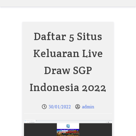
Daftar 5 Situs
Keluaran Live
Draw SGP
Indonesia 2022
30/01/2022
admin