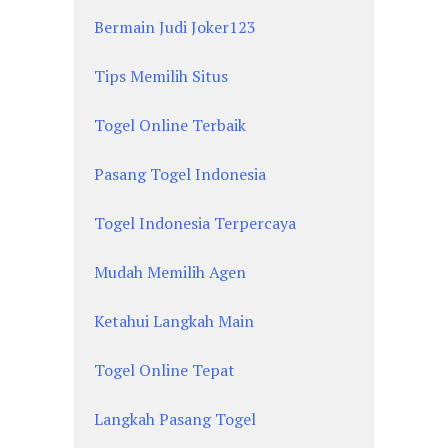
Bermain Judi Joker123
Tips Memilih Situs
Togel Online Terbaik
Pasang Togel Indonesia
Togel Indonesia Terpercaya
Mudah Memilih Agen
Ketahui Langkah Main
Togel Online Tepat
Langkah Pasang Togel