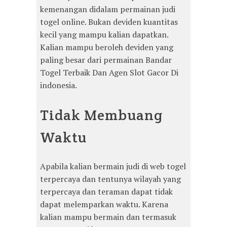
kemenangan didalam permainan judi
togel online. Bukan deviden kuantitas
kecil yang mampu kalian dapatkan.
Kalian mampu beroleh deviden yang
paling besar dari permainan Bandar
Togel Terbaik Dan Agen Slot Gacor Di
indonesia.
Tidak Membuang
Waktu
Apabila kalian bermain judi di web togel
terpercaya dan tentunya wilayah yang
terpercaya dan teraman dapat tidak
dapat melemparkan waktu. Karena
kalian mampu bermain dan termasuk