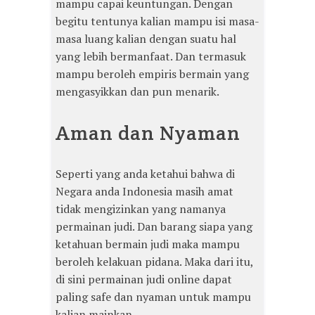
mampu capai keuntungan. Dengan
begitu tentunya kalian mampu isi masa-
masa luang kalian dengan suatu hal
yang lebih bermanfaat. Dan termasuk
mampu beroleh empiris bermain yang
mengasyikkan dan pun menarik.
Aman dan Nyaman
Seperti yang anda ketahui bahwa di
Negara anda Indonesia masih amat
tidak mengizinkan yang namanya
permainan judi. Dan barang siapa yang
ketahuan bermain judi maka mampu
beroleh kelakuan pidana. Maka dari itu,
di sini permainan judi online dapat
paling safe dan nyaman untuk mampu
kalian mainkan.