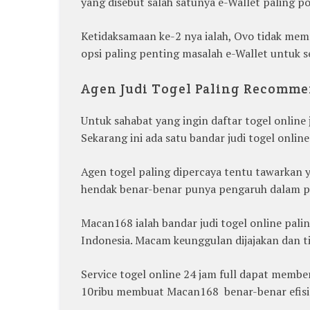
yang disebut salah satunya e-Wallet paling po
Ketidaksamaan ke-2 nya ialah, Ovo tidak mem
opsi paling penting masalah e-Wallet untuk s
Agen Judi Togel Paling Recomm
Untuk sahabat yang ingin daftar togel online 
Sekarang ini ada satu bandar judi togel onli
Agen togel paling dipercaya tentu tawarkan 
hendak benar-benar punya pengaruh dalam 
Macan168 ialah bandar judi togel online paling
Indonesia. Macam keunggulan dijajakan dan t
Service togel online 24 jam full dapat member
10ribu membuat Macan168 benar-benar efisien