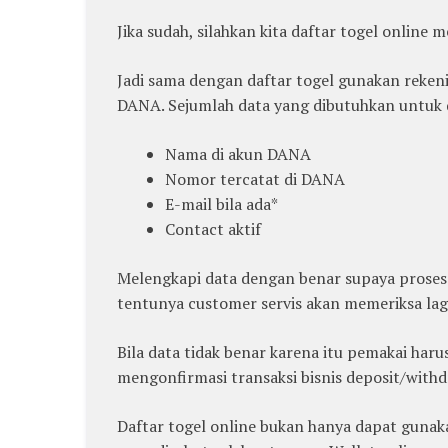
Jika sudah, silahkan kita daftar togel onli
Jadi sama dengan daftar togel gunakan reken
DANA. Sejumlah data yang dibutuhkan untuk d
Nama di akun DANA
Nomor tercatat di DANA
E-mail bila ada*
Contact aktif
Melengkapi data dengan benar supaya proses re
tentunya customer servis akan memeriksa lagi
Bila data tidak benar karena itu pemakai harus
mengonfirmasi transaksi bisnis deposit/withd
Daftar togel online bukan hanya dapat gunak