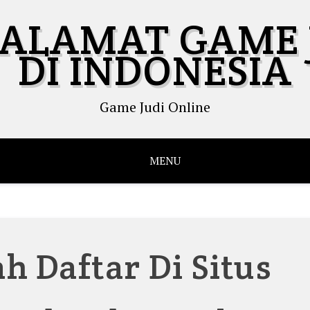
ALAMAT GAME J
DI INDONESIA
Game Judi Online
MENU
 Daftar Di Situs