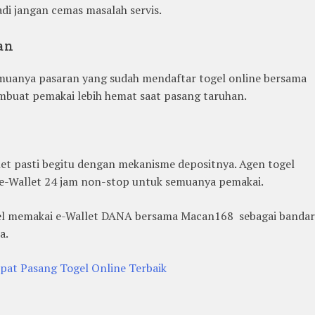
di jangan cemas masalah servis.
an
muanya pasaran yang sudah mendaftar togel online bersama
buat pemakai lebih hemat saat pasang taruhan.
let pasti begitu dengan mekanisme depositnya. Agen togel
e-Wallet 24 jam non-stop untuk semuanya pemakai.
gel memakai e-Wallet DANA bersama Macan168 sebagai bandar
a.
pat Pasang Togel Online Terbaik