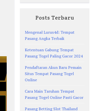
Posts Terbaru
Mengenal Lurus4d: Tempat
Pasang Angka Terbaik
Ketentuan Gabung Tempat
Pasang Togel Paling Gacor 2024
Pendaftaran Akun Baru Pemain
Situs Tempat Pasang Togel
Online
Cara Main Taruhan Tempat
Pasang Togel Online Pasti Gacor
Pasang Betting Slot Thailand