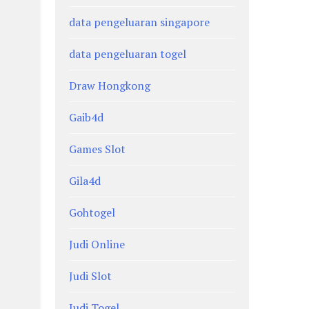
data pengeluaran singapore
data pengeluaran togel
Draw Hongkong
Gaib4d
Games Slot
Gila4d
Gohtogel
Judi Online
Judi Slot
Judi Togel