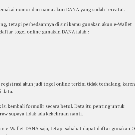
ne memakai nomor dan nama akun DANA yang sudah tercatat.
ing, tetapi perbedaannya di sini kamu gunakan akun e-Wallet
aftar togel online gunakan DANA ialah :
gistrasi akun judi togel online terkini tidak terhalang, kare
 data.
 isi kembali formulir secara betul. Data itu penting untuk
raw supaya tidak ada kekeliruan nanti.
an e-Wallet DANA saja, tetapi sahabat dapat daftar gunakan 