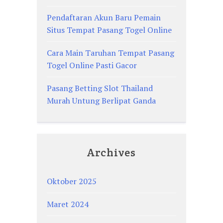
Pendaftaran Akun Baru Pemain
Situs Tempat Pasang Togel Online
Cara Main Taruhan Tempat Pasang
Togel Online Pasti Gacor
Pasang Betting Slot Thailand
Murah Untung Berlipat Ganda
Archives
Oktober 2025
Maret 2024