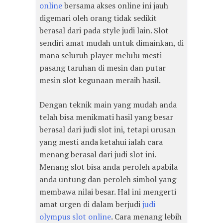
online
bersama akses online ini jauh
digemari oleh orang tidak sedikit
berasal dari pada style judi lain. Slot
sendiri amat mudah untuk dimainkan, di
mana seluruh player melulu mesti
pasang taruhan di mesin dan putar
mesin slot kegunaan meraih hasil.
Dengan teknik main yang mudah anda
telah bisa menikmati hasil yang besar
berasal dari judi slot ini, tetapi urusan
yang mesti anda ketahui ialah cara
menang berasal dari judi slot ini.
Menang slot bisa anda peroleh apabila
anda untung dan peroleh simbol yang
membawa nilai besar. Hal ini mengerti
amat urgen di dalam berjudi
judi
olympus slot online
. Cara menang lebih