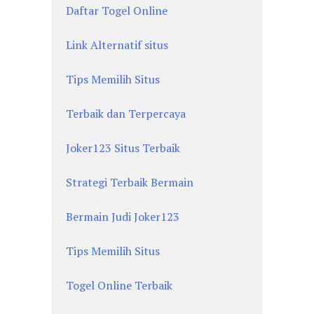
Daftar Togel Online
Link Alternatif situs
Tips Memilih Situs
Terbaik dan Terpercaya
Joker123 Situs Terbaik
Strategi Terbaik Bermain
Bermain Judi Joker123
Tips Memilih Situs
Togel Online Terbaik