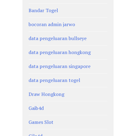
Bandar Togel
bocoran admin jarwo
data pengeluaran bullseye
data pengeluaran hongkong
data pengeluaran singapore
data pengeluaran togel
Draw Hongkong
Gaib4d
Games Slot