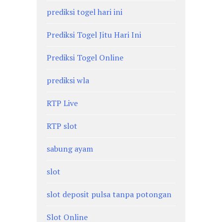
prediksi togel hari ini
Prediksi Togel Jitu Hari Ini
Prediksi Togel Online
prediksi wla
RTP Live
RTP slot
sabung ayam
slot
slot deposit pulsa tanpa potongan
Slot Online