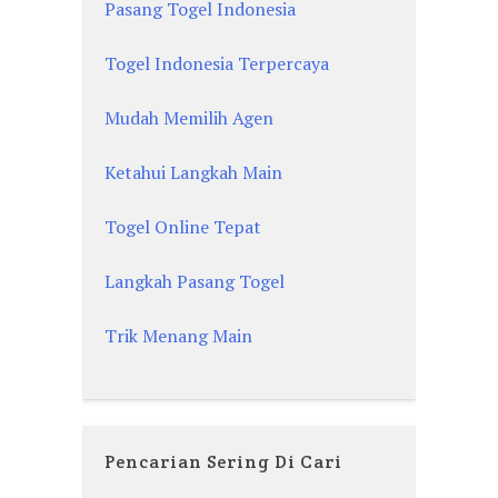
Pasang Togel Indonesia
Togel Indonesia Terpercaya
Mudah Memilih Agen
Ketahui Langkah Main
Togel Online Tepat
Langkah Pasang Togel
Trik Menang Main
Pencarian Sering Di Cari