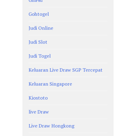
Gila4d
Gohtogel
Judi Online
Judi Slot
Judi Togel
Keluaran Live Draw SGP Tercepat
Keluaran Singapore
Kiostoto
live Draw
Live Draw Hongkong