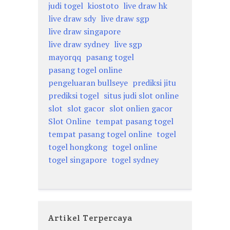
judi togel
kiostoto
live draw hk
live draw sdy
live draw sgp
live draw singapore
live draw sydney
live sgp
mayorqq
pasang togel
pasang togel online
pengeluaran bullseye
prediksi jitu
prediksi togel
situs judi slot online
slot
slot gacor
slot onlien gacor
Slot Online
tempat pasang togel
tempat pasang togel online
togel
togel hongkong
togel online
togel singapore
togel sydney
Artikel Terpercaya