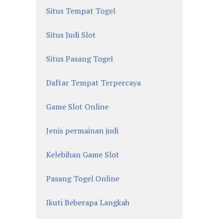
Situs Tempat Togel
Situs Judi Slot
Situs Pasang Togel
Daftar Tempat Terpercaya
Game Slot Online
Jenis permainan judi
Kelebihan Game Slot
Pasang Togel Online
Ikuti Beberapa Langkah