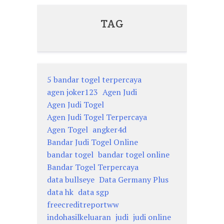
TAG
5 bandar togel terpercaya
agen joker123
Agen Judi
Agen Judi Togel
Agen Judi Togel Terpercaya
Agen Togel
angker4d
Bandar Judi Togel Online
bandar togel
bandar togel online
Bandar Togel Terpercaya
data bullseye
Data Germany Plus
data hk
data sgp
freecreditreportww
indohasilkeluaran
judi
judi online