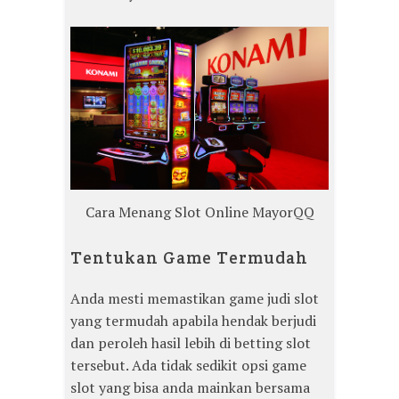
Cara Menang Slot Online MayorQQ
Tentukan Game Termudah
Anda mesti memastikan game judi slot
yang termudah apabila hendak berjudi
dan peroleh hasil lebih di betting slot
tersebut. Ada tidak sedikit opsi game
slot yang bisa anda mainkan bersama