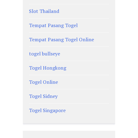
Slot Thailand
Tempat Pasang Togel
Tempat Pasang Togel Online
togel bullseye
Togel Hongkong
Togel Online
Togel Sidney
Togel Singapore