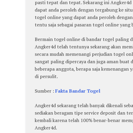
pasti tepat dan tepat. Sekarang ini Angker4d 
dapat anda peroleh dengan tergabung ke situs
togel online yang dapat anda peroleh dengan 
tentu saja sebagai pasaran togel online yang 
Bermain togel online di bandar togel paling d
Angker4d telah tentunya sekarang akan memb
secara mudah memenangi perjudian togel onli
sangat paling dipercaya dan juga aman buat
beberapa anggota, berapa saja kemenangan ya
di persulit.
Sumber :
Fakta Bandar Togel
Angker4d sekarang telah banyak dikenali seba
sediakan beragam tipe service deposit dan ten
kembali karena telah 100% benar-benar memp
Angker4d.