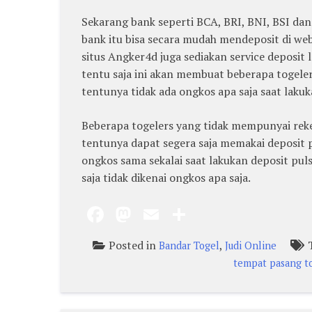
Sekarang bank seperti BCA, BRI, BNI, BSI da
bank itu bisa secara mudah mendeposit di web
situs Angker4d juga sediakan service deposit
tentu saja ini akan membuat beberapa togel
tentunya tidak ada ongkos apa saja saat lakuk
Beberapa togelers yang tidak mempunyai reke
tentunya dapat segera saja memakai deposit pu
ongkos sama sekalai saat lakukan deposit pul
saja tidak dikenai ongkos apa saja.
Posted in
,
Bandar Togel
Judi Online
tempat pasang t