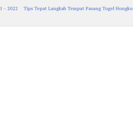
1 – 2022
Tips Tepat Langkah Tempat Pasang Togel Hongk