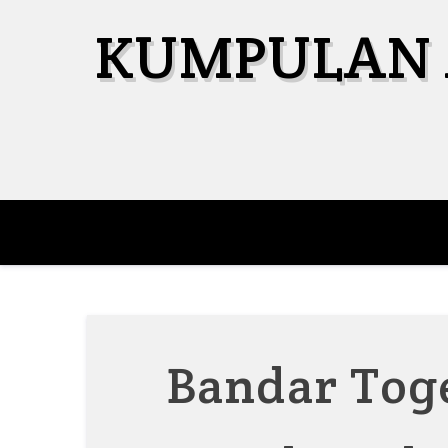
S
KUMPULAN 
k
i
p
t
o
c
o
n
t
e
n
t
Bandar Toge