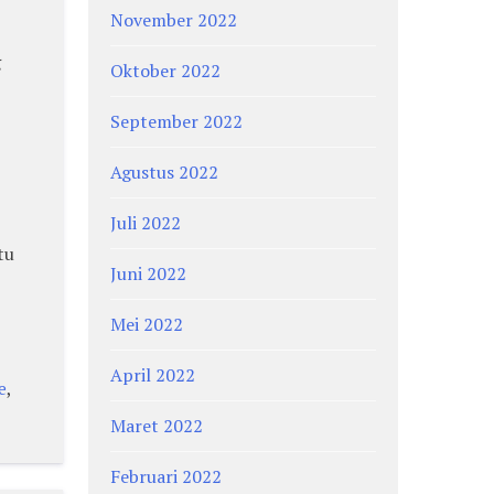
November 2022
g
Oktober 2022
September 2022
Agustus 2022
Juli 2022
tu
Juni 2022
Mei 2022
April 2022
,
e
Maret 2022
Februari 2022