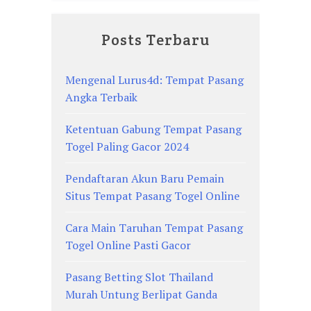
i
Posts Terbaru
p
Mengenal Lurus4d: Tempat Pasang
o
Angka Terbaik
s
Ketentuan Gabung Tempat Pasang
Togel Paling Gacor 2024
Pendaftaran Akun Baru Pemain
Situs Tempat Pasang Togel Online
Cara Main Taruhan Tempat Pasang
Togel Online Pasti Gacor
Pasang Betting Slot Thailand
Murah Untung Berlipat Ganda