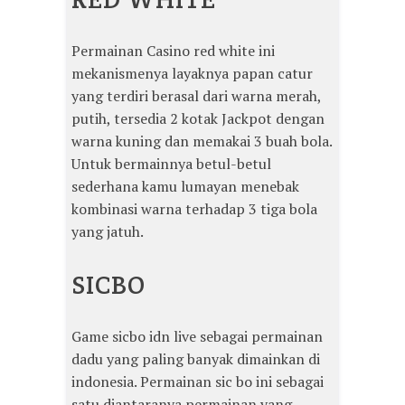
Permainan Casino red white ini
mekanismenya layaknya papan catur
yang terdiri berasal dari warna merah,
putih, tersedia 2 kotak Jackpot dengan
warna kuning dan memakai 3 buah bola.
Untuk bermainnya betul-betul
sederhana kamu lumayan menebak
kombinasi warna terhadap 3 tiga bola
yang jatuh.
SICBO
Game sicbo idn live sebagai permainan
dadu yang paling banyak dimainkan di
indonesia. Permainan sic bo ini sebagai
satu diantaranya permainan yang