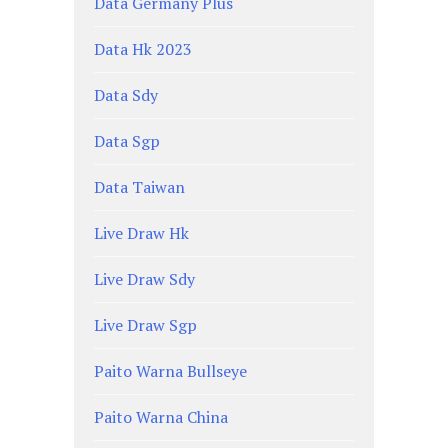
Data Germany Plus
Data Hk 2023
Data Sdy
Data Sgp
Data Taiwan
Live Draw Hk
Live Draw Sdy
Live Draw Sgp
Paito Warna Bullseye
Paito Warna China