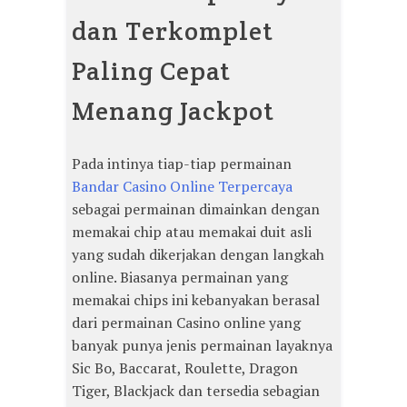
dan Terkomplet
Paling Cepat
Menang Jackpot
Pada intinya tiap-tiap permainan
Bandar Casino Online Terpercaya
sebagai permainan dimainkan dengan
memakai chip atau memakai duit asli
yang sudah dikerjakan dengan langkah
online. Biasanya permainan yang
memakai chips ini kebanyakan berasal
dari permainan Casino online yang
banyak punya jenis permainan layaknya
Sic Bo, Baccarat, Roulette, Dragon
Tiger, Blackjack dan tersedia sebagian