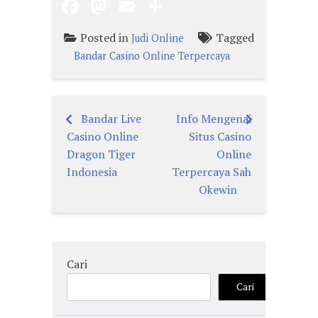
Posted in
Tagged
Judi Online
Bandar Casino Online Terpercaya
Bandar Live
Info Mengenai
N
Casino Online
Situs Casino
a
Dragon Tiger
Online
Indonesia
Terpercaya Sah
v
Okewin
i
g
Cari
a
Cari
s