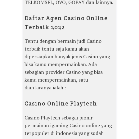
TELKOMSEL, OVO, GOPAY dan lainnya.
Daftar Agen Casino Online
Terbaik 2022
Tentu dengan bermain judi Casino
terbaik tentu saja kamu akan
dipersiapkan banyak jenis Casino yang
bisa kamu mempermainkan. Ada
sebagian provider Casino yang bisa
kamu mempermainkan, satu
diantaranya ialah :
Casino Online Playtech
Casino Playtech sebagai pionir
permainan igaming Casino online yang
terpopuler di indonesia yang sudah