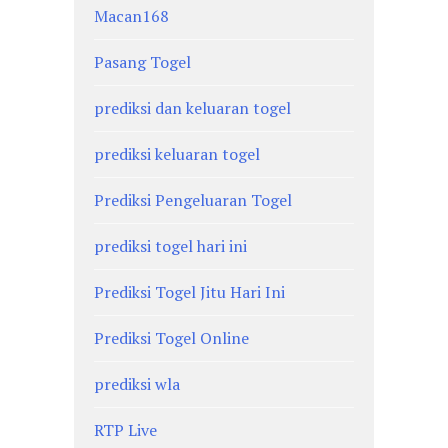
Macan168
Pasang Togel
prediksi dan keluaran togel
prediksi keluaran togel
Prediksi Pengeluaran Togel
prediksi togel hari ini
Prediksi Togel Jitu Hari Ini
Prediksi Togel Online
prediksi wla
RTP Live