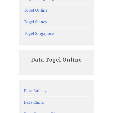
Togel Online
Togel Sidney
Togel Singapore
Data Togel Online
Data Bullseye
Data China