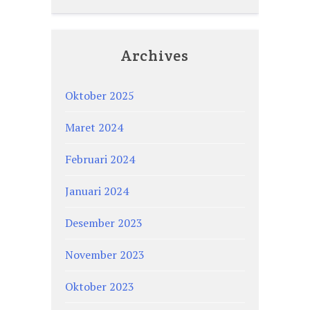
Archives
Oktober 2025
Maret 2024
Februari 2024
Januari 2024
Desember 2023
November 2023
Oktober 2023