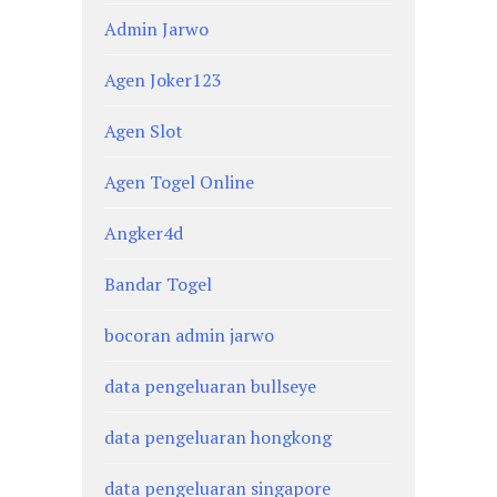
Admin Jarwo
Agen Joker123
Agen Slot
Agen Togel Online
Angker4d
Bandar Togel
bocoran admin jarwo
data pengeluaran bullseye
data pengeluaran hongkong
data pengeluaran singapore