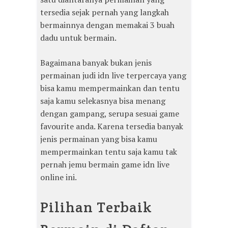
tersedia sejak pernah yang langkah
bermainnya dengan memakai 3 buah
dadu untuk bermain.
Bagaimana banyak bukan jenis
permainan judi idn live terpercaya yang
bisa kamu mempermainkan dan tentu
saja kamu selekasnya bisa menang
dengan gampang, serupa sesuai game
favourite anda. Karena tersedia banyak
jenis permainan yang bisa kamu
mempermainkan tentu saja kamu tak
pernah jemu bermain game idn live
online ini.
Pilihan Terbaik