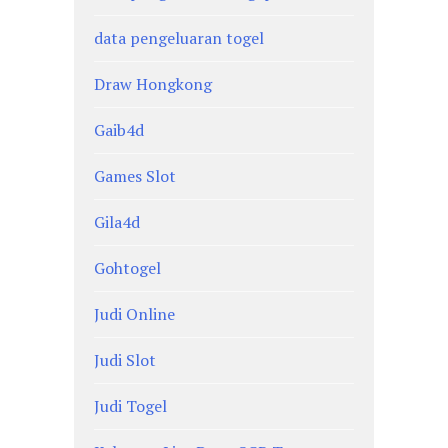
data pengeluaran togel
Draw Hongkong
Gaib4d
Games Slot
Gila4d
Gohtogel
Judi Online
Judi Slot
Judi Togel