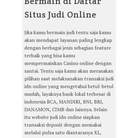
Bermain di Daftar
Situs Judi Online
Jika kamu bermain judi tentu saja kamu
akan mendapat layanan paling lengkap
dengan berbagai jenis sebagian feature
terbaik yang bisa kamu
mempermainkan Casino online dengan
santai. Tentu saja kamu akan merasakan
pilihan saat melaksanakan transaksi judi
idn online yang mengetahui betul-betul
mudah, layaknya bank lokal terbesar di
indonesia BCA, MANDIRI, BNI, BRI,
DANAMON, CIMB dan lainnya. Selain
itu website judi idn online siapkan
transaksi deposit dengan memakai
melalui pulsa satu diantaranya XL,