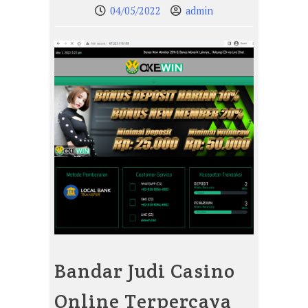
04/05/2022
admin
Bandar Judi Casino
Online Terpercaya