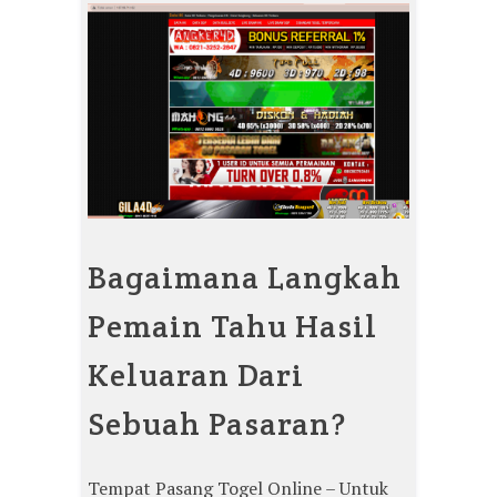
Bagaimana Langkah
Pemain Tahu Hasil
Keluaran Dari
Sebuah Pasaran?
Tempat Pasang Togel Online – Untuk