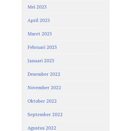
Mei 2023
April 2023
Maret 2023
Februari 2023
Januari 2023
Desember 2022
November 2022
Oktober 2022
September 2022
Agustus 2022