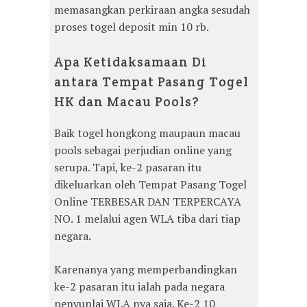
memasangkan perkiraan angka sesudah
proses togel deposit min 10 rb.
Apa Ketidaksamaan Di
antara Tempat Pasang Togel
HK dan Macau Pools?
Baik togel hongkong maupaun macau
pools sebagai perjudian online yang
serupa. Tapi, ke-2 pasaran itu
dikeluarkan oleh Tempat Pasang Togel
Online TERBESAR DAN TERPERCAYA
NO. 1 melalui agen WLA tiba dari tiap
negara.
Karenanya yang memperbandingkan
ke-2 pasaran itu ialah pada negara
penyuplai WLA nya saja. Ke-2 10