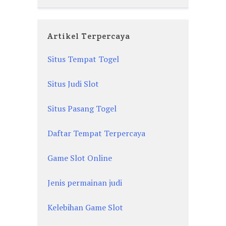
Artikel Terpercaya
Situs Tempat Togel
Situs Judi Slot
Situs Pasang Togel
Daftar Tempat Terpercaya
Game Slot Online
Jenis permainan judi
Kelebihan Game Slot