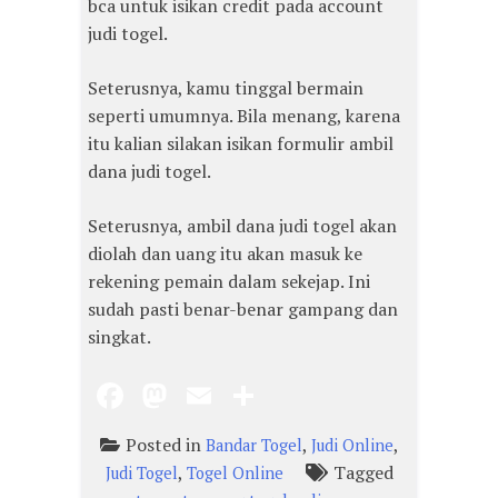
bca untuk isikan credit pada account
judi togel.
Seterusnya, kamu tinggal bermain
seperti umumnya. Bila menang, karena
itu kalian silakan isikan formulir ambil
dana judi togel.
Seterusnya, ambil dana judi togel akan
diolah dan uang itu akan masuk ke
rekening pemain dalam sekejap. Ini
sudah pasti benar-benar gampang dan
singkat.
Posted in
,
,
Bandar Togel
Judi Online
,
Tagged
Judi Togel
Togel Online