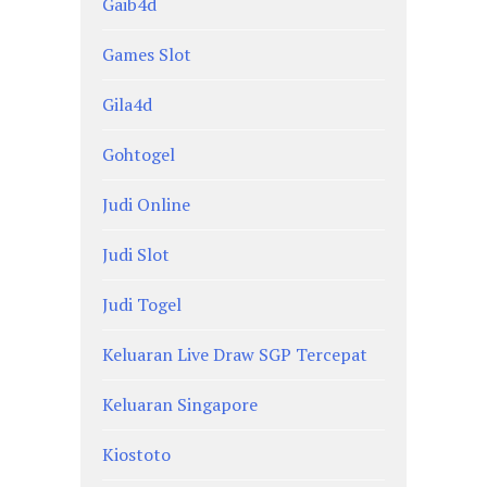
Gaib4d
Games Slot
Gila4d
Gohtogel
Judi Online
Judi Slot
Judi Togel
Keluaran Live Draw SGP Tercepat
Keluaran Singapore
Kiostoto