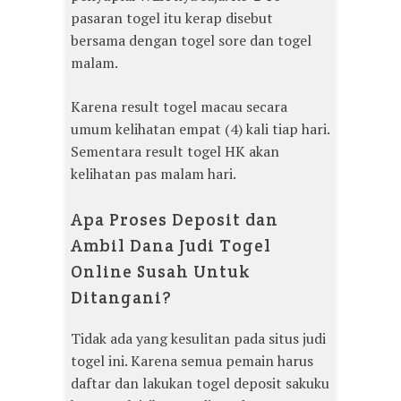
pasaran togel itu kerap disebut
bersama dengan togel sore dan togel
malam.
Karena result togel macau secara
umum kelihatan empat (4) kali tiap hari.
Sementara result togel HK akan
kelihatan pas malam hari.
Apa Proses Deposit dan
Ambil Dana Judi Togel
Online Susah Untuk
Ditangani?
Tidak ada yang kesulitan pada situs judi
togel ini. Karena semua pemain harus
daftar dan lakukan togel deposit sakuku