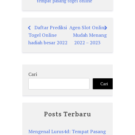
tempat pasang togel online
Daftar Prediksi
Agen Slot Online
N
Togel Online
Mudah Menang
a
hadiah besar 2022
2022 – 2023
v
i
Cari
g
Cari
a
s
Posts Terbaru
i
Mengenal Lurus4d: Tempat Pasang