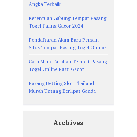
p
Angka Terbaik
o
Ketentuan Gabung Tempat Pasang
Togel Paling Gacor 2024
s
Pendaftaran Akun Baru Pemain
Situs Tempat Pasang Togel Online
Cara Main Taruhan Tempat Pasang
Togel Online Pasti Gacor
Pasang Betting Slot Thailand
Murah Untung Berlipat Ganda
Archives