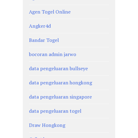
Agen Togel Online
Angker4d
Bandar Togel
bocoran admin jarwo
data pengeluaran bullseye
data pengeluaran hongkong
data pengeluaran singapore
data pengeluaran togel
Draw Hongkong