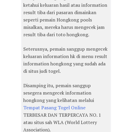
ketahui keluaran hasil atau information
result tiba dari pasaran dimainkan
seperti pemain Hongkong pools
misalkan, mereka harus mengecek jam
result tiba dari toto hongkong.
Seterusnya, pemain sanggup mengecek
keluaran information hk di menu result
information hongkong yang sudah ada
di situs judi togel.
Disamping itu, pemain sanggup
sesegera mengecek information
hongkong yang kelihatan melalui
Tempat Pasang Togel Online
TERBESAR DAN TERPERCAYA NO. 1
atau situs sah WLA (World Lottery
Association).