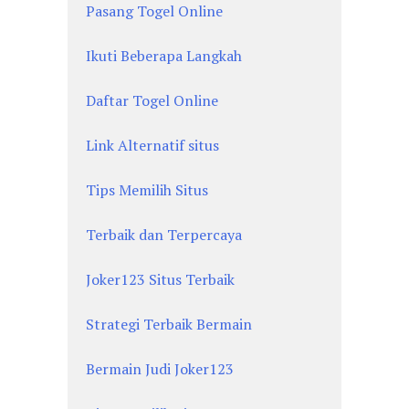
Pasang Togel Online
Ikuti Beberapa Langkah
Daftar Togel Online
Link Alternatif situs
Tips Memilih Situs
Terbaik dan Terpercaya
Joker123 Situs Terbaik
Strategi Terbaik Bermain
Bermain Judi Joker123