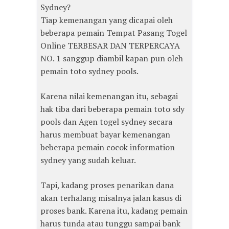
Sydney?
Tiap kemenangan yang dicapai oleh
beberapa pemain Tempat Pasang Togel
Online TERBESAR DAN TERPERCAYA
NO. 1 sanggup diambil kapan pun oleh
pemain toto sydney pools.
Karena nilai kemenangan itu, sebagai
hak tiba dari beberapa pemain toto sdy
pools dan Agen togel sydney secara
harus membuat bayar kemenangan
beberapa pemain cocok information
sydney yang sudah keluar.
Tapi, kadang proses penarikan dana
akan terhalang misalnya jalan kasus di
proses bank. Karena itu, kadang pemain
harus tunda atau tunggu sampai bank