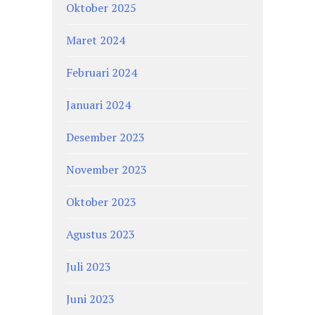
Oktober 2025
Maret 2024
Februari 2024
Januari 2024
Desember 2023
November 2023
Oktober 2023
Agustus 2023
Juli 2023
Juni 2023