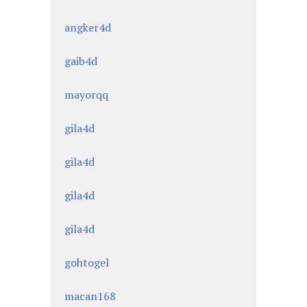
angker4d
gaib4d
mayorqq
gila4d
gila4d
gila4d
gila4d
gohtogel
macan168