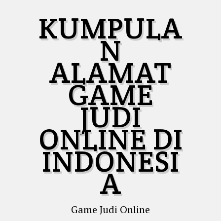
S
KUMPULA
k
i
N
p
t
ALAMAT
o
c
GAME
o
JUDI
n
t
ONLINE DI
e
n
INDONESI
t
A
Game Judi Online