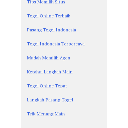
Tips Memilih Situs
Togel Online Terbaik
Pasang Togel Indonesia
Togel Indonesia Terpercaya
Mudah Memilih Agen
Ketahui Langkah Main
Togel Online Tepat
Langkah Pasang Togel
Trik Menang Main