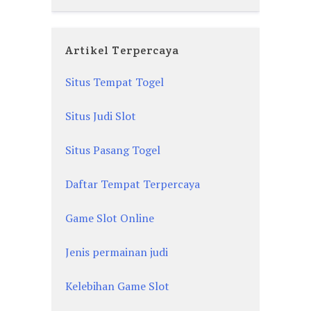
Artikel Terpercaya
Situs Tempat Togel
Situs Judi Slot
Situs Pasang Togel
Daftar Tempat Terpercaya
Game Slot Online
Jenis permainan judi
Kelebihan Game Slot