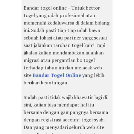
Bandar togel online – Untuk bettor
togel yang udah profesional atau
memenuhi kedaluwarsa di dalam bidang
ini. Sudah pasti tiap tiap udah bawa
sebuah lokasi atau partner yang sesuai
saat jalankan taruhan togel kan? Tapi
jikalau kalian mendambakan jalankan
migrasi atau pergantian bo togel
terhadap tahun ini dan melacak web
site
Bandar Togel Online
yang lebih
berikan keuntungan.
Sudah pasti tidak wajib khawatir lagi di
sini, kalian bisa mendapat hal itu
bersama dengan gampangnya bersama
dengan registrasi account togel syah.
Dan yang menyadari seluruh web site