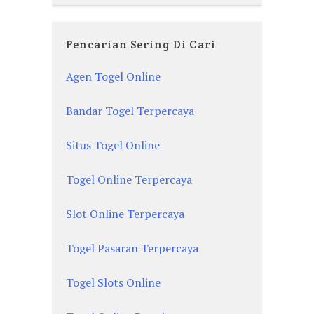
Pencarian Sering Di Cari
Agen Togel Online
Bandar Togel Terpercaya
Situs Togel Online
Togel Online Terpercaya
Slot Online Terpercaya
Togel Pasaran Terpercaya
Togel Slots Online