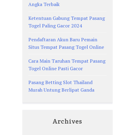
Angka Terbaik
s
Ketentuan Gabung Tempat Pasang
Togel Paling Gacor 2024
Pendaftaran Akun Baru Pemain
Situs Tempat Pasang Togel Online
Cara Main Taruhan Tempat Pasang
Togel Online Pasti Gacor
Pasang Betting Slot Thailand
Murah Untung Berlipat Ganda
Archives