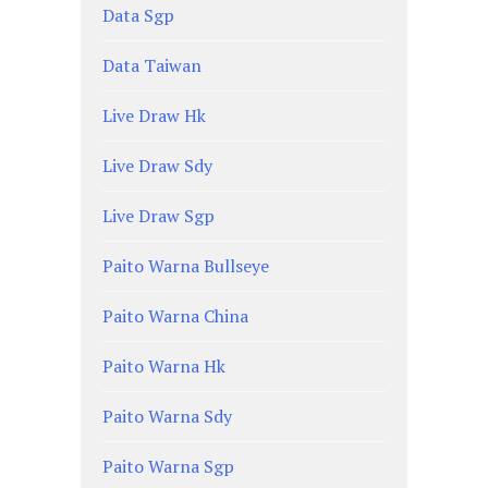
Data Sgp
Data Taiwan
Live Draw Hk
Live Draw Sdy
Live Draw Sgp
Paito Warna Bullseye
Paito Warna China
Paito Warna Hk
Paito Warna Sdy
Paito Warna Sgp