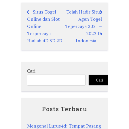
Situs Togel
Telah Hadir Situs
N
Online dan Slot
Agen Togel
a
Online
Tepercaya 2021 –
Terpercaya
2022 Di
v
Hadiah 4D 3D 2D
Indonesia
i
g
Cari
a
Cari
s
i
Posts Terbaru
p
Mengenal Lurus4d: Tempat Pasang
o