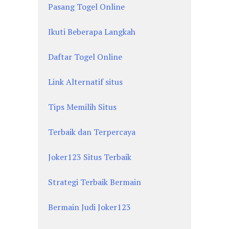
Pasang Togel Online
Ikuti Beberapa Langkah
Daftar Togel Online
Link Alternatif situs
Tips Memilih Situs
Terbaik dan Terpercaya
Joker123 Situs Terbaik
Strategi Terbaik Bermain
Bermain Judi Joker123