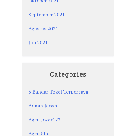
Oktober 2021
September 2021
Agustus 2021
Juli 2021
Categories
5 Bandar Togel Terpercaya
Admin Jarwo
Agen Joker123
Agen Slot