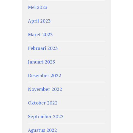
Mei 2023
April 2023
Maret 2023
Februari 2023
Januari 2023
Desember 2022
November 2022
Oktober 2022
September 2022
Agustus 2022