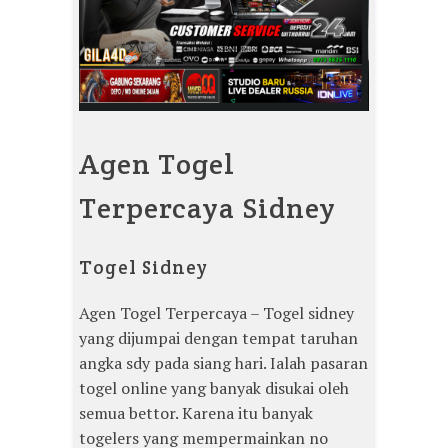
Agen Togel
Terpercaya
Sidney
Togel Sidney
Agen Togel Terpercaya –
Togel sidney
yang dijumpai dengan tempat taruhan
angka sdy pada siang hari. Ialah pasaran
togel online yang banyak disukai oleh
semua bettor. Karena itu banyak
togelers yang mempermainkan no