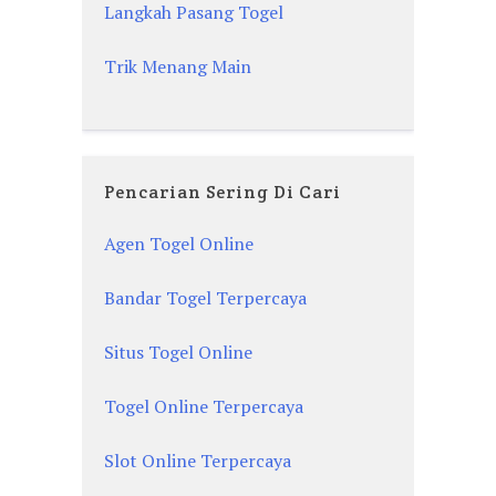
Langkah Pasang Togel
Trik Menang Main
Pencarian Sering Di Cari
Agen Togel Online
Bandar Togel Terpercaya
Situs Togel Online
Togel Online Terpercaya
Slot Online Terpercaya