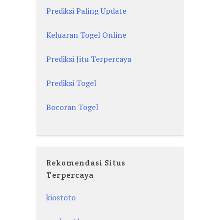
Prediksi Paling Update
Keluaran Togel Online
Prediksi Jitu Terpercaya
Prediksi Togel
Bocoran Togel
Rekomendasi Situs
Terpercaya
kiostoto