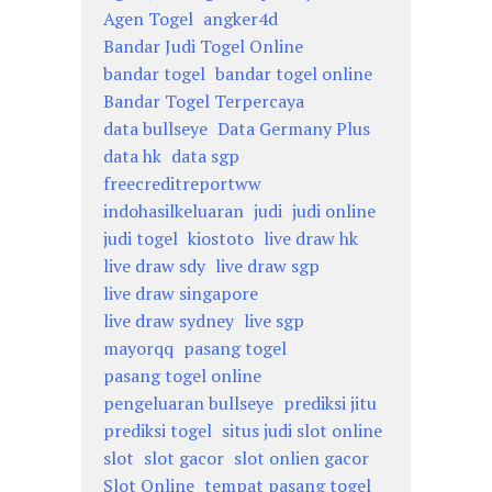
Agen Togel
angker4d
Bandar Judi Togel Online
bandar togel
bandar togel online
Bandar Togel Terpercaya
data bullseye
Data Germany Plus
data hk
data sgp
freecreditreportww
indohasilkeluaran
judi
judi online
judi togel
kiostoto
live draw hk
live draw sdy
live draw sgp
live draw singapore
live draw sydney
live sgp
mayorqq
pasang togel
pasang togel online
pengeluaran bullseye
prediksi jitu
prediksi togel
situs judi slot online
slot
slot gacor
slot onlien gacor
Slot Online
tempat pasang togel