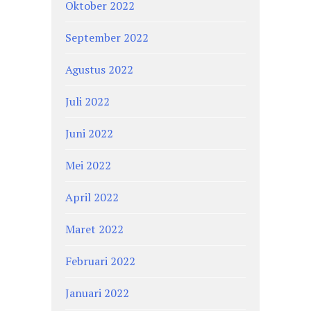
Oktober 2022
September 2022
Agustus 2022
Juli 2022
Juni 2022
Mei 2022
April 2022
Maret 2022
Februari 2022
Januari 2022