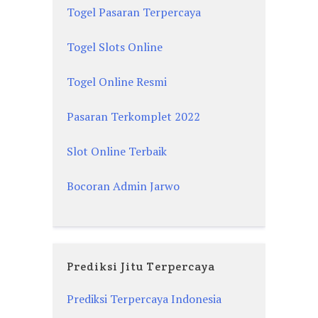
Togel Pasaran Terpercaya
Togel Slots Online
Togel Online Resmi
Pasaran Terkomplet 2022
Slot Online Terbaik
Bocoran Admin Jarwo
Prediksi Jitu Terpercaya
Prediksi Terpercaya Indonesia