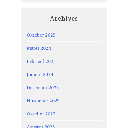
Archives
Oktober 2025
Maret 2024
Februari 2024
Januari 2024
Desember 2023
November 2023
Oktober 2023
Agustus 2023