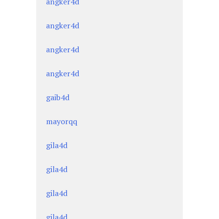
angker4d
angker4d
angker4d
angker4d
gaib4d
mayorqq
gila4d
gila4d
gila4d
gila4d