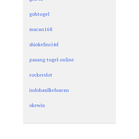
gohtogel
macan168
shiokelinci4d
pasang togel online
rockerslot
indohasilkeluaran
okewin