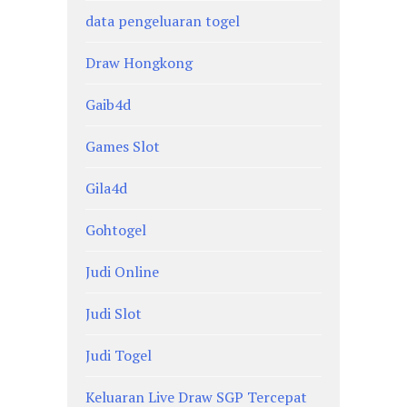
data pengeluaran togel
Draw Hongkong
Gaib4d
Games Slot
Gila4d
Gohtogel
Judi Online
Judi Slot
Judi Togel
Keluaran Live Draw SGP Tercepat