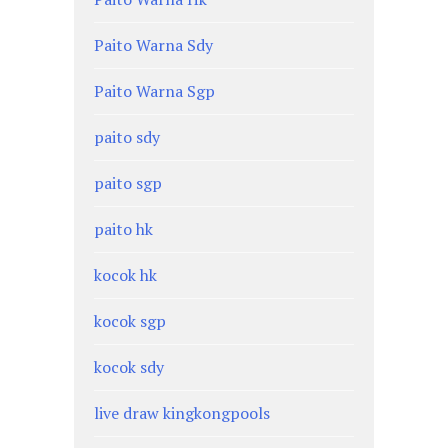
Paito Warna Sdy
Paito Warna Sgp
paito sdy
paito sgp
paito hk
kocok hk
kocok sgp
kocok sdy
live draw kingkongpools