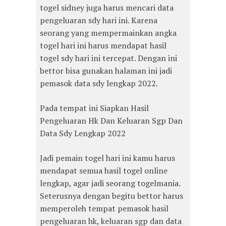
togel sidney juga harus mencari data
pengeluaran sdy hari ini. Karena
seorang yang mempermainkan angka
togel hari ini harus mendapat hasil
togel sdy hari ini tercepat. Dengan ini
bettor bisa gunakan halaman ini jadi
pemasok data sdy lengkap 2022.
Pada tempat ini Siapkan Hasil
Pengeluaran Hk Dan Keluaran Sgp Dan
Data Sdy Lengkap 2022
Jadi pemain togel hari ini kamu harus
mendapat semua hasil togel online
lengkap, agar jadi seorang togelmania.
Seterusnya dengan begitu bettor harus
memperoleh tempat pemasok hasil
pengeluaran hk, keluaran sgp dan data