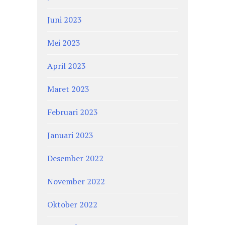
Juni 2023
Mei 2023
April 2023
Maret 2023
Februari 2023
Januari 2023
Desember 2022
November 2022
Oktober 2022