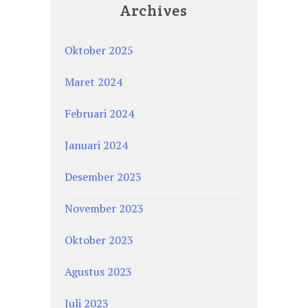
Archives
Oktober 2025
Maret 2024
Februari 2024
Januari 2024
Desember 2023
November 2023
Oktober 2023
Agustus 2023
Juli 2023