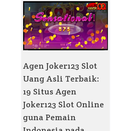
Agen Joker123 Slot
Uang Asli Terbaik:
19 Situs Agen
Joker123 Slot Online
guna Pemain
Indonesia pada