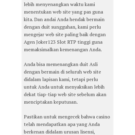
lebih menyenangkan waktu kami
menentukan web site yang pas guna
kita. Dan andai Anda hendak bermain
dengan duit sungguhan, kami perlu
mengejar web site paling baik dengan
Agen Joker123 Slot RTP tinggi guna
memaksimalkan kemenangan Anda.
Anda bisa memenangkan duit Asli
dengan bermain di seluruh web site
didalam lapisan kami, tetapi perlu
untuk Anda untuk menyaksikan lebih
dekat tiap-tiap web site sebelum akan
menciptakan keputusan.
Pastikan untuk mengecek bahwa casino
telah mendapatkan apa yang Anda
berkenan didalam urusan lisensi,