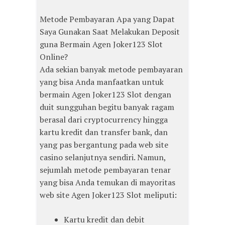
Metode Pembayaran Apa yang Dapat
Saya Gunakan Saat Melakukan Deposit
guna Bermain Agen Joker123 Slot
Online?
Ada sekian banyak metode pembayaran
yang bisa Anda manfaatkan untuk
bermain Agen Joker123 Slot dengan
duit sungguhan begitu banyak ragam
berasal dari cryptocurrency hingga
kartu kredit dan transfer bank, dan
yang pas bergantung pada web site
casino selanjutnya sendiri. Namun,
sejumlah metode pembayaran tenar
yang bisa Anda temukan di mayoritas
web site Agen Joker123 Slot meliputi:
Kartu kredit dan debit