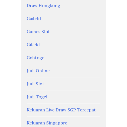
Draw Hongkong
Gaib4d
Games Slot
Gila4d
Gohtogel
Judi Online
Judi Slot
Judi Togel
Keluaran Live Draw SGP Tercepat
Keluaran Singapore