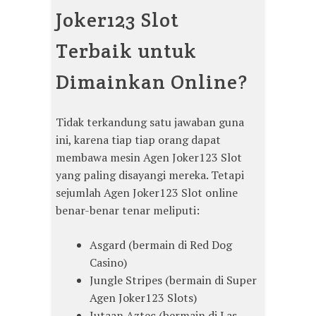
Joker123 Slot
Terbaik untuk
Dimainkan Online?
Tidak terkandung satu jawaban guna
ini, karena tiap tiap orang dapat
membawa mesin Agen Joker123 Slot
yang paling disayangi mereka. Tetapi
sejumlah Agen Joker123 Slot online
benar-benar tenar meliputi:
Asgard (bermain di Red Dog
Casino)
Jungle Stripes (bermain di Super
Agen Joker123 Slots)
Jutaan Aztec (bermain di Las