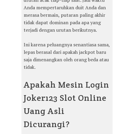
Anda mempertaruhkan duit Anda dan
merasa bermain, putaran paling akhir
tidak dapat dominan pada apa yang
terjadi dengan urutan berikutnya.
Ini karena peluangnya senantiasa sama,
lepas berasal dari apakah jackpot baru
saja dimenangkan oleh orang beda atau
tidak.
Apakah Mesin Login
Joker123 Slot Online
Uang Asli
Dicurangi?