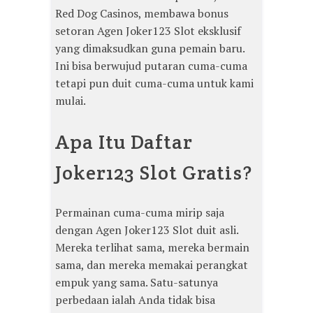
Red Dog Casinos, membawa bonus
setoran Agen Joker123 Slot eksklusif
yang dimaksudkan guna pemain baru.
Ini bisa berwujud putaran cuma-cuma
tetapi pun duit cuma-cuma untuk kami
mulai.
Apa Itu Daftar
Joker123 Slot Gratis?
Permainan cuma-cuma mirip saja
dengan Agen Joker123 Slot duit asli.
Mereka terlihat sama, mereka bermain
sama, dan mereka memakai perangkat
empuk yang sama. Satu-satunya
perbedaan ialah Anda tidak bisa