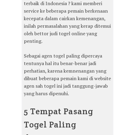
terbaik di Indonesia ? kami memberi
service ke beberapa pemain berkenaan
kecepata dalam cairkan kemenangan,
inilah permasalahan yang kerap ditemui
oleh bettor judi togel online yang
penting.
Sebagai agen togel paling dipercaya
tentunya hal itu benar-benar jadi
perhatian, karena kemnenangan yang
dibuat beberapa pemain kami di website
agen sah togel ini jadi tanggung-jawab
yang harus dipenuhi.
5 Tempat Pasang
Togel Paling