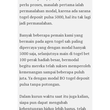
perlu proses, masalah pertama ialah
permasalahan modal, karena ada sarana
togel deposit pulsa 5000, hal itu tak lagi
jadi permasalahan.
Banyak beberapa pemain kami yang
bermain pada agen togel sah paling
dipercaya yang dengan modal hanyak
5000 saja, selanjutnya main di togel bet
100 perak hadiah besar, bermodal
begitu mereka telah sukses memperoleh
kemenangan sampai beberapa puluh
juta. Ya dengan modal BO togel deposit
pulsa tanpa potongan.
Dalam kurun waktu saat itu juga kalian,
siapa pun dapat mengubah
kebentungan hidup lebih bagus, telah