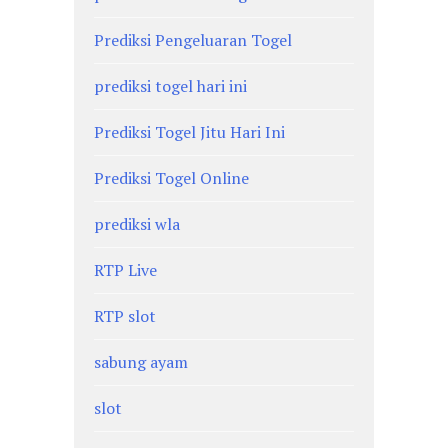
Prediksi Pengeluaran Togel
prediksi togel hari ini
Prediksi Togel Jitu Hari Ini
Prediksi Togel Online
prediksi wla
RTP Live
RTP slot
sabung ayam
slot