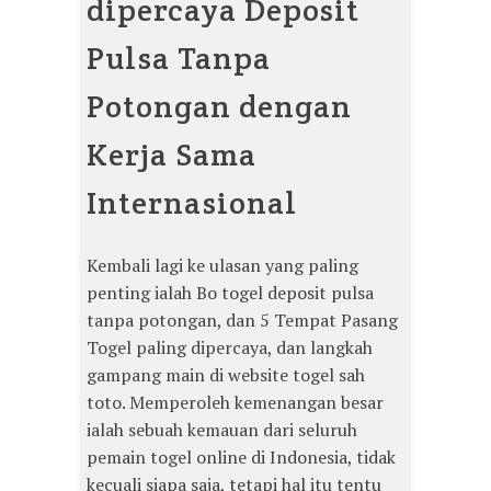
dipercaya Deposit
Pulsa Tanpa
Potongan dengan
Kerja Sama
Internasional
Kembali lagi ke ulasan yang paling
penting ialah Bo togel deposit pulsa
tanpa potongan, dan 5 Tempat Pasang
Togel paling dipercaya, dan langkah
gampang main di website togel sah
toto. Memperoleh kemenangan besar
ialah sebuah kemauan dari seluruh
pemain togel online di Indonesia, tidak
kecuali siapa saja, tetapi hal itu tentu