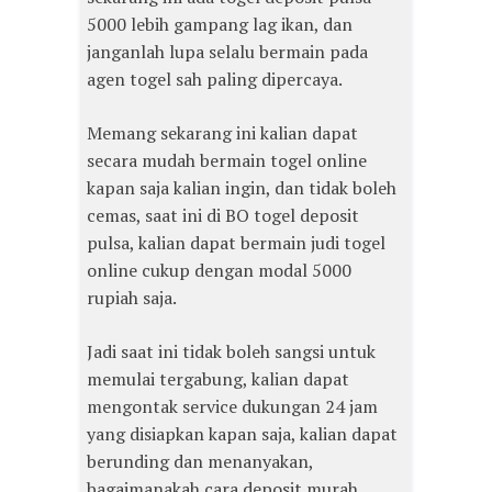
5000 lebih gampang lag ikan, dan
janganlah lupa selalu bermain pada
agen togel sah paling dipercaya.
Memang sekarang ini kalian dapat
secara mudah bermain togel online
kapan saja kalian ingin, dan tidak boleh
cemas, saat ini di BO togel deposit
pulsa, kalian dapat bermain judi togel
online cukup dengan modal 5000
rupiah saja.
Jadi saat ini tidak boleh sangsi untuk
memulai tergabung, kalian dapat
mengontak service dukungan 24 jam
yang disiapkan kapan saja, kalian dapat
berunding dan menanyakan,
bagaimanakah cara deposit murah,