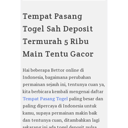
Tempat Pasang
Togel Sah Deposit
Termurah 5 Ribu
Main Tentu Gacor
Hai beberapa Bettor online di
Indonesia, bagaimana perubahan
permainan sejauh ini, tentunya cuan ya,
kita berbicara kembali mengenai daftar
Tempat Pasang Togel
paling besar dan
paling dipercaya di Indonesia untuk
kamu, supaya permainan makin baik
dan tentunya cuan, ditambahkan lagi
sekarang ini ada togel deposit pulsa