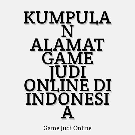
S
KUMPULA
k
i
N
p
t
ALAMAT
o
c
GAME
o
JUDI
n
t
ONLINE DI
e
n
INDONESI
t
A
Game Judi Online