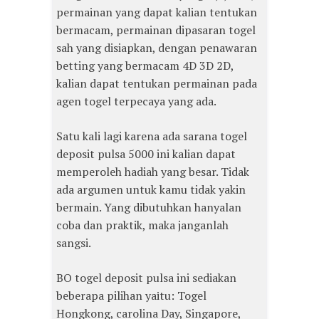
permainan yang dapat kalian tentukan
bermacam, permainan dipasaran togel
sah yang disiapkan, dengan penawaran
betting yang bermacam 4D 3D 2D,
kalian dapat tentukan permainan pada
agen togel terpecaya yang ada.
Satu kali lagi karena ada sarana togel
deposit pulsa 5000 ini kalian dapat
memperoleh hadiah yang besar. Tidak
ada argumen untuk kamu tidak yakin
bermain. Yang dibutuhkan hanyalan
coba dan praktik, maka janganlah
sangsi.
BO togel deposit pulsa ini sediakan
beberapa pilihan уаіtu: Togel
Hongkong, carolina Day, Singapore,