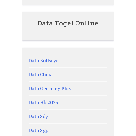
Data Togel Online
Data Bullseye
Data China
Data Germany Plus
Data Hk 2023
Data Sdy
Data Sgp