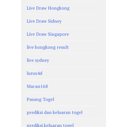
Live Draw Hongkong
Live Draw Sidney
Live Draw Singapore
live hongkong result
live sydney
lurus4d
Macan168
Pasang Togel
prediksi dan keluaran togel
prediksi keluaran togel