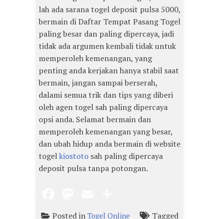
lah ada sarana togel deposit pulsa 5000,
bermain di Daftar Tempat Pasang Togel
paling besar dan paling dipercaya, jadi
tidak ada argumen kembali tidak untuk
memperoleh kemenangan, yang
penting anda kerjakan hanya stabil saat
bermain, jangan sampai berserah,
dalami semua trik dan tips yang diberi
oleh agen togel sah paling dipercaya
opsi anda. Selamat bermain dan
memperoleh kemenangan yang besar,
dan ubah hidup anda bermain di website
togel
kiostoto
sah paling dipercaya
deposit pulsa tanpa potongan.
Posted in
Tagged
Togel Online