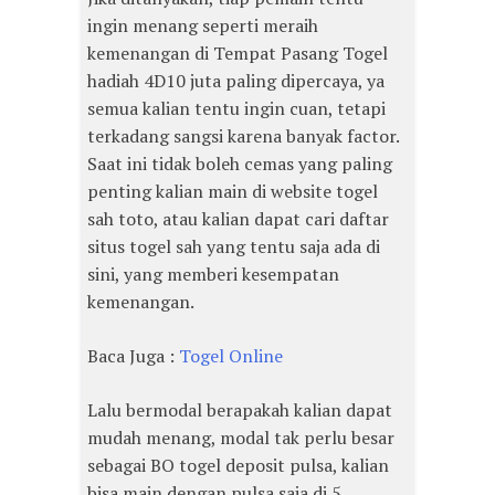
ingin menang seperti meraih
kemenangan di Tempat Pasang Togel
hadiah 4D10 juta paling dipercaya, ya
semua kalian tentu ingin cuan, tetapi
terkadang sangsi karena banyak factor.
Saat ini tidak boleh cemas yang paling
penting kalian main di website togel
sah toto, atau kalian dapat cari daftar
situs togel sah yang tentu saja ada di
sini, yang memberi kesempatan
kemenangan.
Baca Juga :
Togel Online
Lalu bermodal berapakah kalian dapat
mudah menang, modal tak perlu besar
sebagai BO togel deposit pulsa, kalian
bisa main dengan pulsa saja di 5