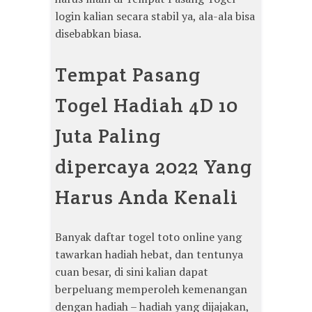
login kalian secara stabil ya, ala-ala bisa
disebabkan biasa.
Tempat Pasang
Togel Hadiah 4D 10
Juta Paling
dipercaya 2022 Yang
Harus Anda Kenali
Banyak daftar togel toto online yang
tawarkan hadiah hebat, dan tentunya
cuan besar, di sini kalian dapat
berpeluang memperoleh kemenangan
dengan hadiah – hadiah yang dijajakan,