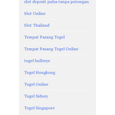
slot deposit pulsa tanpa potongan
Slot Online
Slot Thailand
Tempat Pasang Togel
Tempat Pasang Togel Online
togel bullseye
Togel Hongkong
Togel Online
Togel Sidney
Togel Singapore