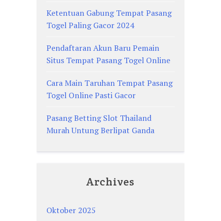
p
Ketentuan Gabung Tempat Pasang
Togel Paling Gacor 2024
o
Pendaftaran Akun Baru Pemain
s
Situs Tempat Pasang Togel Online
Cara Main Taruhan Tempat Pasang
Togel Online Pasti Gacor
Pasang Betting Slot Thailand
Murah Untung Berlipat Ganda
Archives
Oktober 2025